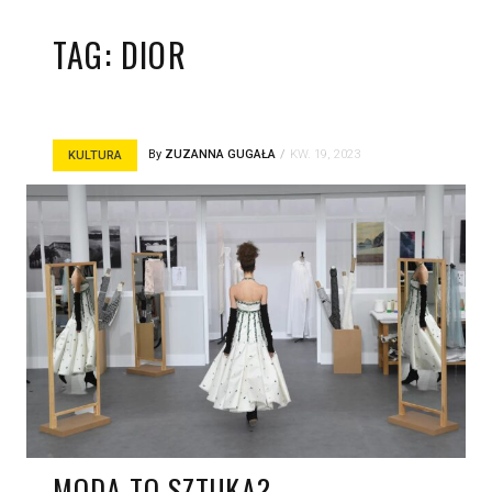
TAG:
DIOR
By
ZUZANNA GUGAŁA
KW. 19, 2023
KULTURA
MODA TO SZTUKA?