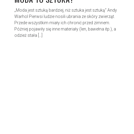
„Moda jest sztuką bardziej, niż sztuka jest sztuką” Andy
Warhol Pierwsi ludzie nosili ubrania ze skóry zwierząt.
Przede wszystkim miały ich chronić przed zimnem.
Później pojawiły się inne materiały (len, bawełna itp.), a
odzież stała […]
© 2026 Kwietnik.
Made with love by
Pixelgrade