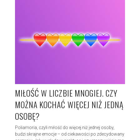
MIŁOŚĆ W LICZBIE MNOGIEJ. CZY
MOŻNA KOCHAĆ WIĘCEJ NIŻ JEDNĄ
OSOBĘ?
Poliamoria, czyli miłość do więcej niż jednej osoby,
budzi skrajne emocje – od ciekawości po zdecydowany