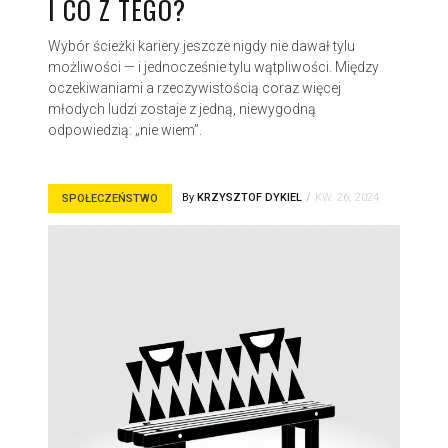
I CO Z TEGO?
Wybór ścieżki kariery jeszcze nigdy nie dawał tylu
możliwości — i jednocześnie tylu wątpliwości. Między
oczekiwaniami a rzeczywistością coraz więcej
młodych ludzi zostaje z jedną, niewygodną
odpowiedzią: „nie wiem”.
By
KRZYSZTOF DYKIEL
KW. 26, 2024
SPOŁECZEŃSTWO