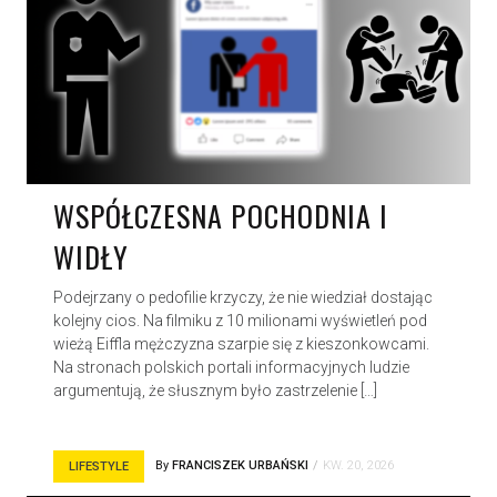
WSPÓŁCZESNA POCHODNIA I
WIDŁY
Podejrzany o pedofilie krzyczy, że nie wiedział dostając
kolejny cios. Na filmiku z 10 milionami wyświetleń pod
wieżą Eiffla mężczyzna szarpie się z kieszonkowcami.
Na stronach polskich portali informacyjnych ludzie
argumentują, że słusznym było zastrzelenie […]
By
FRANCISZEK URBAŃSKI
KW. 20, 2026
LIFESTYLE