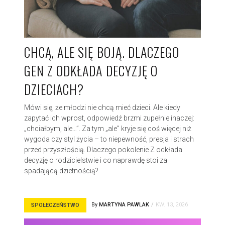
CHCĄ, ALE SIĘ BOJĄ. DLACZEGO
GEN Z ODKŁADA DECYZJĘ O
DZIECIACH?
Mówi się, że młodzi nie chcą mieć dzieci. Ale kiedy
zapytać ich wprost, odpowiedź brzmi zupełnie inaczej:
„chciałbym, ale…”. Za tym „ale” kryje się coś więcej niż
wygoda czy styl życia – to niepewność, presja i strach
przed przyszłością. Dlaczego pokolenie Z odkłada
decyzję o rodzicielstwie i co naprawdę stoi za
spadającą dzietnością?
By
MARTYNA PAWLAK
KW. 13, 2026
SPOŁECZEŃSTWO