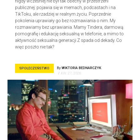
nigdy wcześniej nie był tak obecny w przestrzeni
publicznej: pojawia się w memach, podcastach i na
TikToku, ale rzadziej w realnym życiu. Poprzednie
pokolenia uprawiały go bez rozmawiania o nim. My
rozmawiamy bez uprawiania. Mamy Tindera, darmową
pornografię i edukację seksualną w telefonie, a mimo to
aktywność seksualna generacji Z spada od dekady. Co
więc poszło nie tak?
By
WIKTORIA BEDNARCZYK
SPOŁECZEŃSTWO
KW. 27, 2026