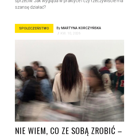
sprzeciw. Jak wygląda w praktyce i czy rzeczywiście ma
szansę działać?
By
MARTYNA KORCZYŃSKA
SPOŁECZEŃSTWO
KW. 10, 2026
NIE WIEM, CO ZE SOBĄ ZROBIĆ –