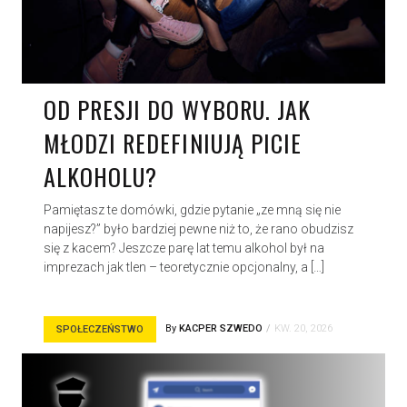
OD PRESJI DO WYBORU. JAK
MŁODZI REDEFINIUJĄ PICIE
ALKOHOLU?
Pamiętasz te domówki, gdzie pytanie „ze mną się nie
napijesz?” było bardziej pewne niż to, że rano obudzisz
się z kacem? Jeszcze parę lat temu alkohol był na
imprezach jak tlen – teoretycznie opcjonalny, a […]
By
KACPER SZWEDO
KW. 20, 2026
SPOŁECZEŃSTWO