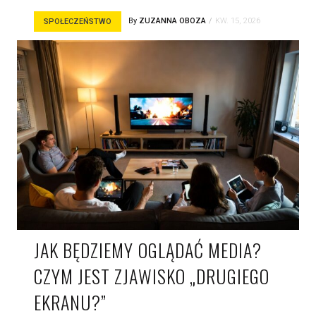
By
ZUZANNA OBOZA
KW. 15, 2026
SPOŁECZEŃSTWO
JAK BĘDZIEMY OGLĄDAĆ MEDIA?
CZYM JEST ZJAWISKO „DRUGIEGO
EKRANU?”