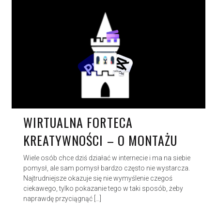
WIRTUALNA FORTECA
KREATYWNOŚCI – O MONTAŻU
Wiele osób chce dziś działać w internecie i ma na siebie
pomysł, ale sam pomysł bardzo często nie wystarcza.
Najtrudniejsze okazuje się nie wymyślenie czegoś
ciekawego, tylko pokazanie tego w taki sposób, żeby
naprawdę przyciągnąć […]