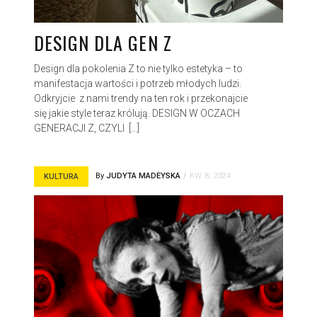
DESIGN DLA GEN Z
Design dla pokolenia Z to nie tylko estetyka – to
manifestacja wartości i potrzeb młodych ludzi.
Odkryjcie z nami trendy na ten rok i przekonajcie
się jakie style teraz królują. DESIGN W OCZACH
GENERACJI Z, CZYLI […]
By
JUDYTA MADEYSKA
KW. 8, 2024
KULTURA