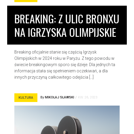
BREAKING: Z ULIC BRONXU
NA IGRZYSKA OLIMPIJSKIE
Breaking oficjalnie stanie się częścią Igrzysk
Olimpijskich w 2024 roku w Paryżu. Z tego powodu w
świecie breakingowym sporo się dzieje. Dla jednych ta
informacja stała się spełnieniem oczekiwań, a dla
innych przyczyną całkowitego odejścia […]
By
MIKOŁAJ SŁAWSKI
KW. 26, 2023
KULTURA