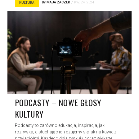
By
MAJA ŻACZEK
KW. 24, 2024
KULTURA
PODCASTY – NOWE GŁOSY
KULTURY
Podcasty to zarówno edukacja, inspiracja, jak i
rozrywka, a słuchając ich czujemy się jak na kawie z
przyjaciółmi. Każdego dnia zyskują coraz większe