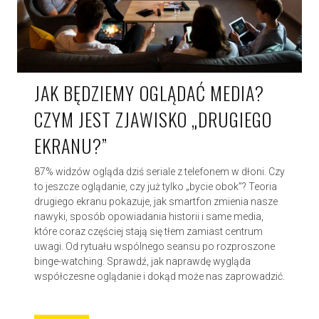
JAK BĘDZIEMY OGLĄDAĆ MEDIA?
CZYM JEST ZJAWISKO „DRUGIEGO
EKRANU?”
87% widzów ogląda dziś seriale z telefonem w dłoni. Czy
to jeszcze oglądanie, czy już tylko „bycie obok”? Teoria
drugiego ekranu pokazuje, jak smartfon zmienia nasze
nawyki, sposób opowiadania historii i same media,
które coraz częściej stają się tłem zamiast centrum
uwagi. Od rytuału wspólnego seansu po rozproszone
binge-watching. Sprawdź, jak naprawdę wygląda
współczesne oglądanie i dokąd może nas zaprowadzić.