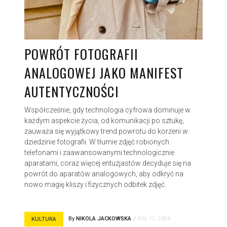
POWRÓT FOTOGRAFII
ANALOGOWEJ JAKO MANIFEST
AUTENTYCZNOŚCI
Współcześnie, gdy technologia cyfrowa dominuje w
każdym aspekcie życia, od komunikacji po sztukę,
zauważa się wyjątkowy trend powrotu do korzeni w
dziedzinie fotografii. W tłumie zdjęć robionych
telefonami i zaawansowanymi technologicznie
aparatami, coraz więcej entuzjastów decyduje się na
powrót do aparatów analogowych, aby odkryć na
nowo magię kliszy i fizycznych odbitek zdjęć.
By
NIKOLA JACKOWSKA
KW. 11, 2024
KULTURA