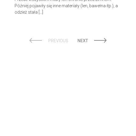
Później pojawiły się inne materiały (len, bawełna itp.), a
odzież stała […]
PREVIOUS
NEXT
© 2026 Kwietnik.
Made with love by
Pixelgrade