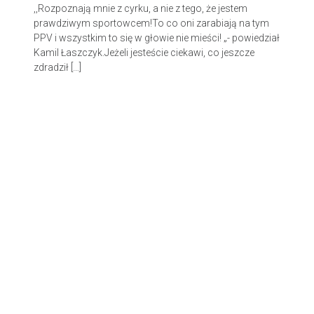
,,Rozpoznają mnie z cyrku, a nie z tego, że jestem
prawdziwym sportowcem!To co oni zarabiają na tym
PPV i wszystkim to się w głowie nie mieści! „- powiedział
Kamil Łaszczyk.Jeżeli jesteście ciekawi, co jeszcze
zdradził […]
© 2026 Kwietnik.
Made with love by
Pixelgrade