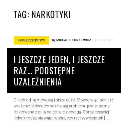
TAG:
NARKOTYKI
By
MICHAŁ LELONKIEWICZ
KW. 30, 2021
SPOŁECZEŃSTWO
I JESZCZE JEDEN, I JESZCZE
RAZ… PODSTĘPNE
UZALEŻNIENIA
O nich od lat mówi się i pisze dużo. Można więc odnieść
wrażenie, iż świadomość wagi problemu jest znaczna i
traktowana z całą należną jej powagą. Coraz częściej
jednak rodzą się wątpliwości, czy rzeczywiście tak […]