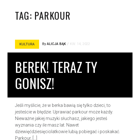
TAG:
PARKOUR
By
ALICJA BĄK
KW. 14, 2022
KULTURA
BEREK! TERAZ TY
GONISZ!
Jeśli myślicie, że w berka bawią się tylko dzieci, to
jesteście w błędzie. Uprawiać parkour może każdy.
Nieważne jakiej muzyki słuchasz, jakiego jesteś
wyznania czy ile masz lat. Nawet
dziewięćdziesięciolatkowie lubią pobiegać i poskakać.
Parkour, […]