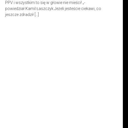
PPV i wszystkim to się w głowie nie mieści! „-
powiedział Kamil Łaszczyk.Jeżeli jesteście ciekawi, co
jeszcze zdradził […]