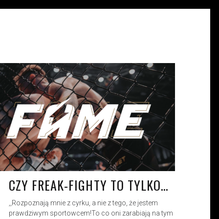
ALEKSANDRA CIECIORA
KW. 7, 2023
CZY FREAK-FIGHTY TO TYLKO…
,,Rozpoznają mnie z cyrku, a nie z tego, że jestem
prawdziwym sportowcem!To co oni zarabiają na tym