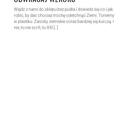
Wejdź z nami do sklepu bez pudła i dowiedz się co i jak
robić, by dać chociaż trochę odetchnąć Ziemi. Toniemy
w plastiku. Zasoby ziemskie coraz bardziej się kurczą. I
nie, to nie sci-fi, to XXI […]
© 2026 Kwietnik.
Made with love by
Pixelgrade