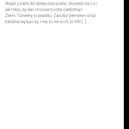
Wejdź z nami do sklepu bez pudła i dowiedz się co i
jak robić, by dać chociaż trochę odetchnąć
Ziemi. Toniemy w plastiku. Zasoby ziemskie coraz
bardziej się kurczą. I nie, to nie sci-fi, to XXI […]