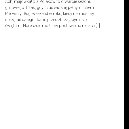
Ach, majówka! Dla Polaków to otwarcie sezonu
grillowego. Czas, gdy czuć wiosnę pełnym tchem.
Pierwszy długi weekend w roku, kiedy nie musimy
sprzątać całego domu przed zbliżającymi się
świętami. Nareszcie możemy postawić na relaks i […]