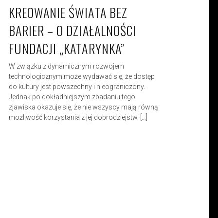
KREOWANIE ŚWIATA BEZ
BARIER – O DZIAŁALNOŚCI
FUNDACJI „KATARYNKA”
W związku z dynamicznym rozwojem
technologicznym może wydawać się, że dostęp
do kultury jest powszechny i nieograniczony.
Jednak po dokładniejszym zbadaniu tego
zjawiska okazuje się, że nie wszyscy mają równą
możliwość korzystania z jej dobrodziejstw. […]