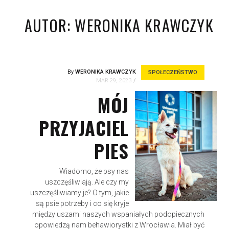
AUTOR:
WERONIKA KRAWCZYK
By
WERONIKA KRAWCZYK
SPOŁECZEŃSTWO
MAR 29, 2023
MÓJ
PRZYJACIEL
PIES
Wiadomo, że psy nas
uszczęśliwiają. Ale czy my
uszczęśliwiamy je? O tym, jakie
są psie potrzeby i co się kryje
między uszami naszych wspaniałych podopiecznych
opowiedzą nam behawiorystki z Wrocławia. Miał być