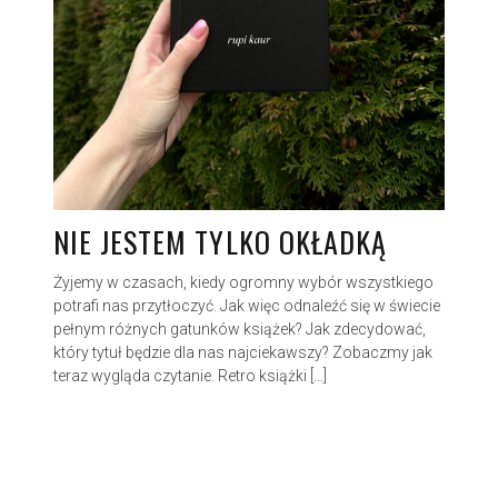
NIE JESTEM TYLKO OKŁADKĄ
Żyjemy w czasach, kiedy ogromny wybór wszystkiego
potrafi nas przytłoczyć. Jak więc odnaleźć się w świecie
pełnym różnych gatunków książek? Jak zdecydować,
który tytuł będzie dla nas najciekawszy? Zobaczmy jak
teraz wygląda czytanie. Retro książki […]