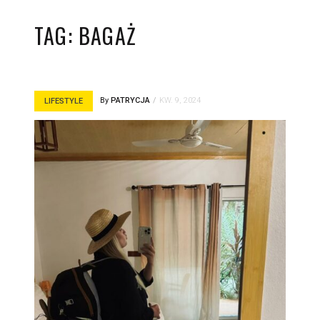
TAG:
BAGAŻ
By
PATRYCJA
KW. 9, 2024
LIFESTYLE