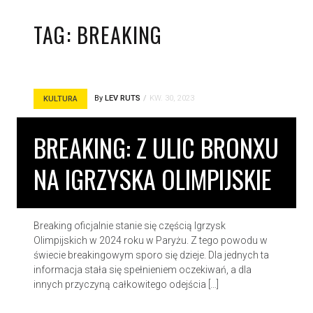
TAG:
BREAKING
By
LEV RUTS
KW. 30, 2023
KULTURA
BREAKING: Z ULIC BRONXU
NA IGRZYSKA OLIMPIJSKIE
Breaking oficjalnie stanie się częścią Igrzysk
Olimpijskich w 2024 roku w Paryżu. Z tego powodu w
świecie breakingowym sporo się dzieje. Dla jednych ta
informacja stała się spełnieniem oczekiwań, a dla
innych przyczyną całkowitego odejścia […]