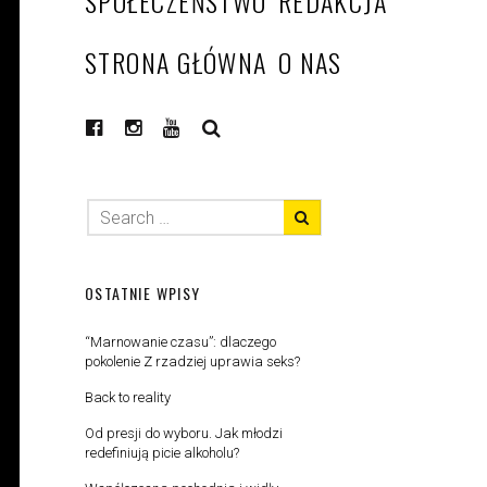
SPOŁECZEŃSTWO
REDAKCJA
STRONA GŁÓWNA
O NAS
SEARCH
OSTATNIE WPISY
“Marnowanie czasu”: dlaczego
pokolenie Z rzadziej uprawia seks?
Back to reality
Od presji do wyboru. Jak młodzi
redefiniują picie alkoholu?