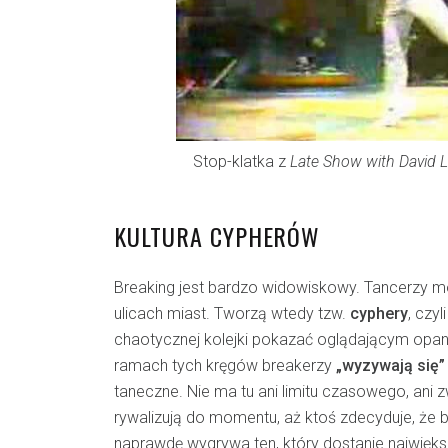
Stop-klatka z
Late Show with David 
KULTURA CYPHERÓW
Breaking jest bardzo widowiskowy. Tancerzy m
ulicach miast. Tworzą wtedy tzw.
cyphery
, czyl
chaotycznej kolejki pokazać oglądającym opa
ramach tych kręgów breakerzy
„wyzywają się”
taneczne. Nie ma tu ani limitu czasowego, ani 
rywalizują do momentu, aż ktoś zdecyduje, że b
naprawdę wygrywa ten, który dostanie największ