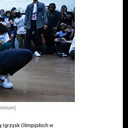
Birchum
)
ią Igrzysk Olimpijskich w