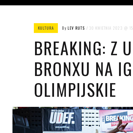
KULTURA
By
LEV RUTS
30 KWIETNIA 2023
1
BREAKING: Z U
BRONXU NA I
OLIMPIJSKIE