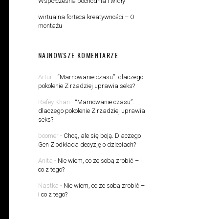
Współczesna pochodnia i widły
wirtualna forteca kreatywności – O
montażu
NAJNOWSZE KOMENTARZE
Artur
-
“Marnowanie czasu”: dlaczego
pokolenie Z rzadziej uprawia seks?
Rafey Khan
-
“Marnowanie czasu”:
dlaczego pokolenie Z rzadziej uprawia
seks?
boomer
-
Chcą, ale się boją. Dlaczego
Gen Z odkłada decyzję o dzieciach?
Anita
-
Nie wiem, co ze sobą zrobić – i
co z tego?
Nastka
-
Nie wiem, co ze sobą zrobić –
i co z tego?