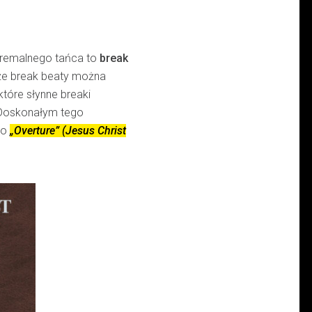
tremalnego tańca to
break
 że break beaty można
tóre słynne breaki
 Doskonałym tego
go
„Overture” (Jesus Christ