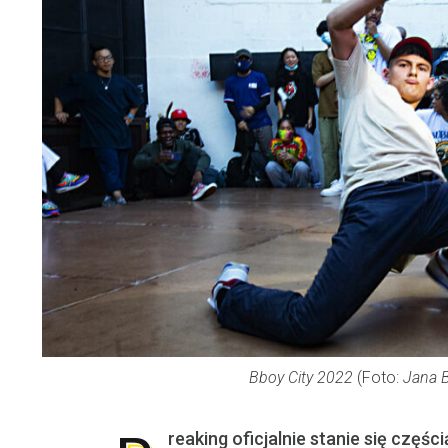
Bboy City 2022
(Foto:
Jana 
reaking oficjalnie stanie się częśc