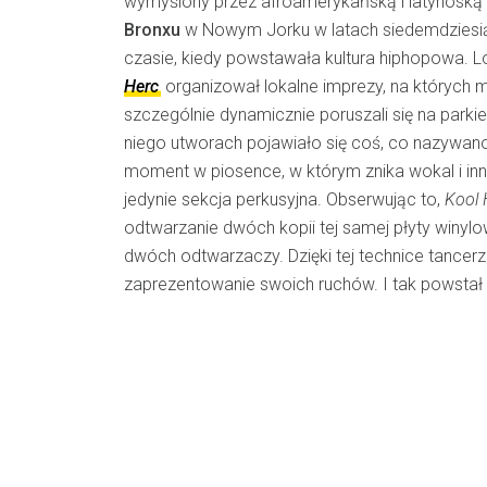
wymyślony przez afroamerykańską i latynoską
Bronxu
w Nowym Jorku w latach siedemdziesi
czasie, kiedy powstawała kultura hiphopowa. L
Herc
organizował lokalne imprezy, na których m
szczególnie dynamicznie poruszali się na parki
niego utworach pojawiało się coś, co nazywa
moment w piosence, w którym znika wokal i inn
jedynie sekcja perkusyjna. Obserwując to,
Kool 
odtwarzanie dwóch kopii tej samej płyty winylow
dwóch odtwarzaczy. Dzięki tej technice tancerz
zaprezentowanie swoich ruchów. I tak powstał 