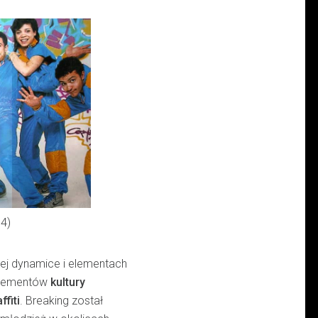
4)
nej dynamice i elementach
 elementów
kultury
ffiti
. Breaking został