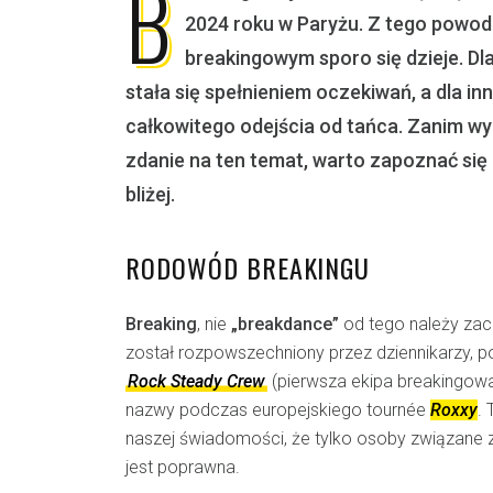
B
2024 roku w Paryżu. Z tego powod
breakingowym sporo się dzieje. Dl
stała się spełnieniem oczekiwań, a dla i
całkowitego odejścia od tańca. Zanim wy
zdanie na ten temat, warto zapoznać się 
bliżej.
RODOWÓD BREAKINGU
Breaking
, nie
„breakdance”
od tego należy zac
został rozpowszechniony przez dziennikarzy, p
Rock Steady Crew
(pierwsza ekipa breakingow
nazwy podczas europejskiego tournée
Roxxy
.
naszej świadomości, że tylko osoby związane z
jest poprawna.