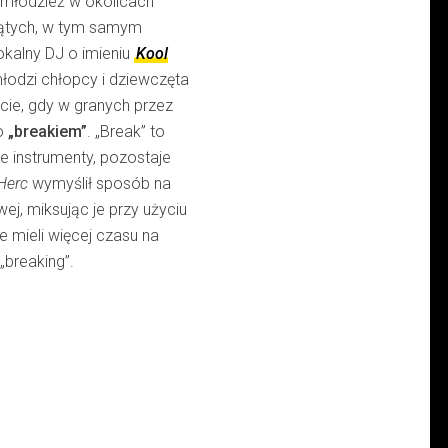
 młodzież w okolicach
ątych, w tym samym
okalny DJ o imieniu
Kool
łodzi chłopcy i dziewczęta
ecie, gdy w granych przez
no
„breakiem”
. „Break” to
e instrumenty, pozostaje
Herc
wymyślił sposób na
ej, miksując je przy użyciu
e mieli więcej czasu na
„breaking”.