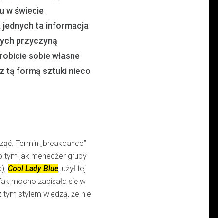
u w świecie
a jednych ta informacja
nnych przyczyną
robicie sobie własne
z tą formą sztuki nieco
ząć. Termin „breakdance”
o tym jak menedżer grupy
a),
Cool Lady Blue
, użył tej
 Tak mocno zapisała się w
 tym stylem wiedzą, że nie