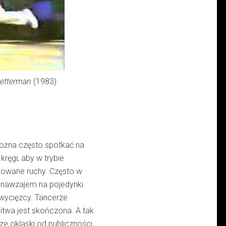
Letterman
(1983)
ożna często spotkać na
i kręgi, aby w trybie
nowane ruchy. Często w
nawzajem na pojedynki
zwycięzcy. Tancerze
itwa jest skończona. A tak
e oklaski od publiczności.