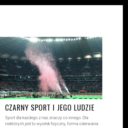
MICHALINA KOZARYN
KW. 28, 2023
CZARNY SPORT I JEGO LUDZIE
Sport dla każdego z nas znaczy co innego. Dla
niektórych jest to wysiłek fizyczny, forma oderwania