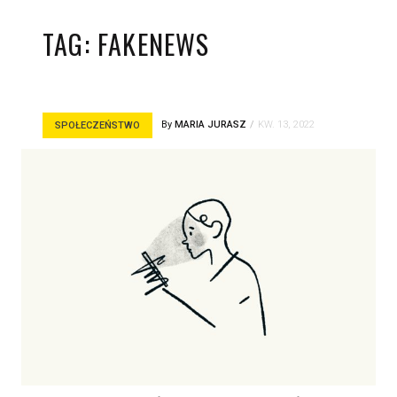
TAG:
FAKENEWS
By
MARIA JURASZ
KW. 13, 2022
SPOŁECZEŃSTWO