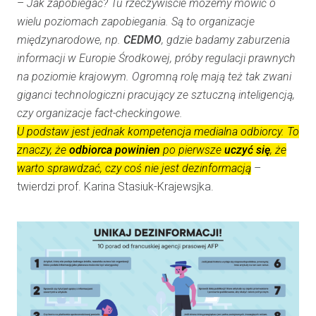
–
Jak zapobiegać? Tu rzeczywiście możemy mówić o
wielu poziomach zapobiegania. Są to organizacje
międzynarodowe, np.
CEDMO
, gdzie badamy zaburzenia
informacji w Europie Środkowej, próby regulacji prawnych
na poziomie krajowym. Ogromną rolę mają też tak zwani
giganci technologiczni pracujący ze sztuczną inteligencją,
czy organizacje fact-checkingowe.
U podstaw jest jednak kompetencja medialna odbiorcy. To
znaczy, że
odbiorca
powinien
po pierwsze
uczyć się
, że
warto sprawdzać, czy coś nie jest dezinformacją
–
twierdzi prof. Karina Stasiuk-Krajewsjka.