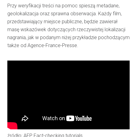
Przy weryfikacji treści na pomoc spieszą metadane,
geolokalizacja oraz sprawna obserwacja. Każdy film,
przedstawiający miejsce publiczne, będzie zawierał
masę wskazówek dotyczących rzeczywistej lokalizacji
nagrania, jak w podanym niżej przykładzie pochodzącym
także od Agence-France-Presse.
źródło: AFP Fact-checking tutorials