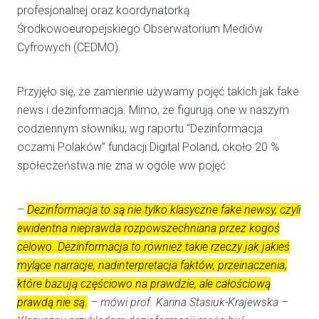
profesjonalnej oraz koordynatorką
Środkowoeuropejskiego Obserwatorium Mediów
Cyfrowych (CEDMO).
Przyjęło się, że zamiennie używamy pojęć takich jak fake
news i dezinformacja. Mimo, że figurują one w naszym
codziennym słowniku, wg raportu “Dezinformacja
oczami Polaków” fundacji Digital Poland, około 20 %
społeczeństwa nie zna w ogóle ww pojęć.
–
Dezinformacja to są nie tylko klasyczne fake newsy, czyli
ewidentna nieprawda rozpowszechniana przez kogoś
celowo. Dezinformacja to również takie rzeczy jak jakieś
mylące narracje, nadinterpretacja faktów, przeinaczenia,
które bazują częściowo na prawdzie, ale całościową
prawdą nie są.
– mówi prof. Karina Stasiuk-Krajewska –