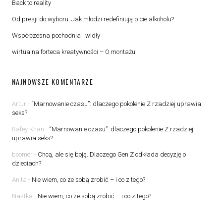
Back to reality
Od presji do wyboru. Jak młodzi redefiniują picie alkoholu?
Współczesna pochodnia i widły
wirtualna forteca kreatywności – O montażu
NAJNOWSZE KOMENTARZE
Artur
-
“Marnowanie czasu”: dlaczego pokolenie Z rzadziej uprawia
seks?
Rafey Khan
-
“Marnowanie czasu”: dlaczego pokolenie Z rzadziej
uprawia seks?
boomer
-
Chcą, ale się boją. Dlaczego Gen Z odkłada decyzję o
dzieciach?
Anita
-
Nie wiem, co ze sobą zrobić – i co z tego?
Nastka
-
Nie wiem, co ze sobą zrobić – i co z tego?