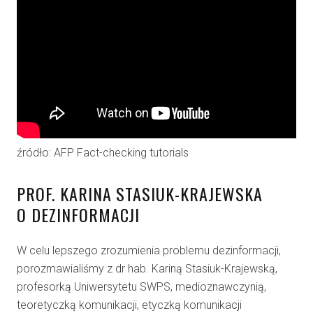
źródło: AFP Fact-checking tutorials
PROF. KARINA STASIUK-KRAJEWSKA
O DEZINFORMACJI
W celu lepszego zrozumienia problemu dezinformacji,
porozmawialiśmy z dr hab. Kariną Stasiuk-Krajewską,
profesorką Uniwersytetu SWPS, medioznawczynią,
teoretyczką komunikacji, etyczką komunikacji