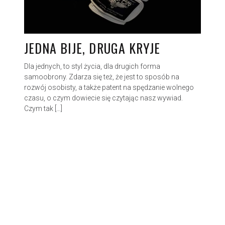
JEDNA BIJE, DRUGA KRYJE
Dla jednych, to styl życia, dla drugich forma
samoobrony. Zdarza się też, że jest to sposób na
rozwój osobisty, a także patent na spędzanie wolnego
czasu, o czym dowiecie się czytając nasz wywiad.
Czym tak […]