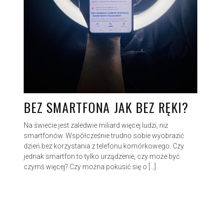
BEZ SMARTFONA JAK BEZ RĘKI?
Na świecie jest zaledwie miliard więcej ludzi, niż
smartfonów. Współcześnie trudno sobie wyobrazić
dzień bez korzystania z telefonu komórkowego. Czy
jednak smartfon to tylko urządzenie, czy może być
czymś więcej? Czy można pokusić się o […]