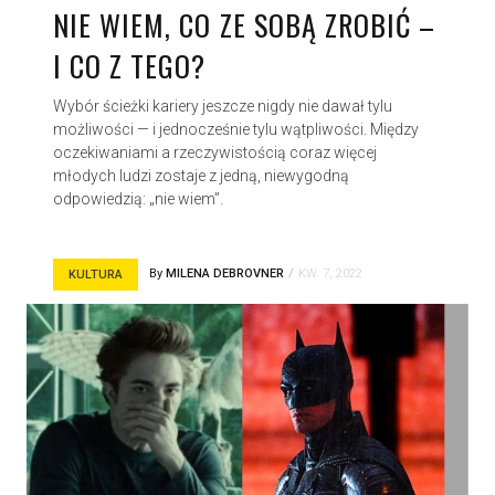
NIE WIEM, CO ZE SOBĄ ZROBIĆ –
I CO Z TEGO?
Wybór ścieżki kariery jeszcze nigdy nie dawał tylu
możliwości — i jednocześnie tylu wątpliwości. Między
oczekiwaniami a rzeczywistością coraz więcej
młodych ludzi zostaje z jedną, niewygodną
odpowiedzią: „nie wiem”.
By
MILENA DEBROVNER
KW. 7, 2022
KULTURA