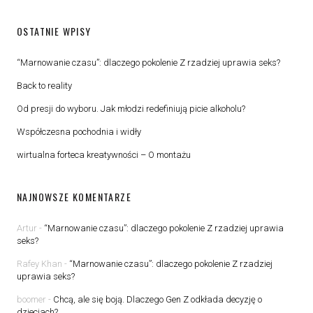
OSTATNIE WPISY
“Marnowanie czasu”: dlaczego pokolenie Z rzadziej uprawia seks?
Back to reality
Od presji do wyboru. Jak młodzi redefiniują picie alkoholu?
Współczesna pochodnia i widły
wirtualna forteca kreatywności – O montażu
NAJNOWSZE KOMENTARZE
Artur
-
“Marnowanie czasu”: dlaczego pokolenie Z rzadziej uprawia
seks?
Rafey Khan
-
“Marnowanie czasu”: dlaczego pokolenie Z rzadziej
uprawia seks?
boomer
-
Chcą, ale się boją. Dlaczego Gen Z odkłada decyzję o
dzieciach?