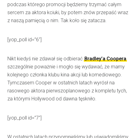
podczas którego promocji będziemy trzymać całym
sercem za aktora kciuki, by potem znów przepaść wraz
z naszą pamięcią o nim. Tak koło się zatacza.
[yop_poll id=”6″]
Nikt kiedyś nie zdawał się odbierać
Bradley’a Coopera
szczególnie poważnie i mogło się wydawać, że mamy
kolejnego członka klubu kina akcji lub komediowego.
Tymczasem Cooper w ostatnich latach wyrósł na
rasowego aktora pierwszoplanowego z kompletu tych,
za którymi Hollywood od dawna tęskniło.
[yop_poll id=”7″]
W ostatnich latach przypomnieliśmy lub uświadomiliśmy