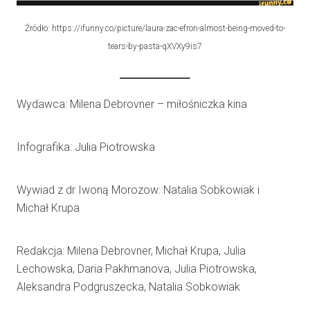
Źródło: https://ifunny.co/picture/laura-zac-efron-almost-being-moved-to-
tears-by-pasta-qXVXy9is7
Wydawca: Milena Debrovner – miłośniczka kina
Infografika: Julia Piotrowska
Wywiad z dr Iwoną Morozow: Natalia Sobkowiak i
Michał Krupa
Redakcja: Milena Debrovner, Michał Krupa, Julia
Lechowska, Daria Pakhmanova, Julia Piotrowska,
Aleksandra Podgruszecka, Natalia Sobkowiak