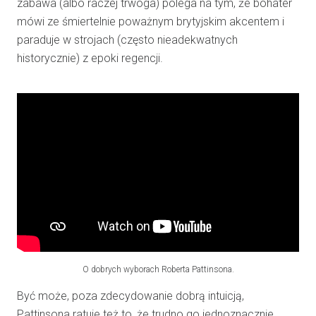
zabawa (albo raczej trwoga) polega na tym, że bohater
mówi ze śmiertelnie poważnym brytyjskim akcentem i
paraduje w strojach (często nieadekwatnych
historycznie) z epoki regencji.
O dobrych wyborach Roberta Pattinsona.
Być może, poza zdecydowanie dobrą intuicją,
Pattinsona ratuje też to, że trudno go jednoznacznie