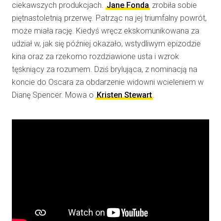
ciekawszych produkcjach.
Jane Fonda
zrobiła sobie
piętnastoletnią przerwę. Patrząc na jej triumfalny powrót,
może miała rację. Kiedyś wręcz ekskomunikowana za
udział w, jak się później okazało, wstydliwym epizodzie
kina oraz za rzekomo rozdziawione usta i wzrok
tęskniący za rozumem. Dziś brylująca, z nominacją na
koncie do Oscara za obdarzenie widowni wcieleniem w
Dianę Spencer. Mowa o
Kristen Stewart
.