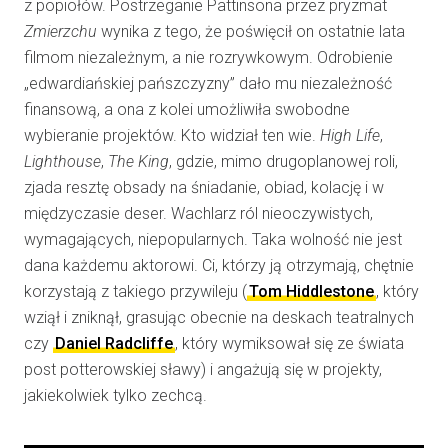
z popiołów. Postrzeganie Pattinsona przez pryzmat
Zmierzchu
wynika z tego, że poświęcił on ostatnie lata
filmom niezależnym, a nie rozrywkowym. Odrobienie
„edwardiańskiej pańszczyzny” dało mu niezależność
finansową, a ona z kolei umożliwiła swobodne
wybieranie projektów. Kto widział ten wie.
High Life
,
Lighthouse
,
The King
, gdzie, mimo drugoplanowej roli,
zjada resztę obsady na śniadanie, obiad, kolację i w
międzyczasie deser. Wachlarz ról nieoczywistych,
wymagających, niepopularnych. Taka wolność nie jest
dana każdemu aktorowi. Ci, którzy ją otrzymają, chętnie
korzystają z takiego przywileju (
Tom Hiddlestone
, który
wziął i zniknął, grasując obecnie na deskach teatralnych
czy
Daniel Radcliffe
, który wymiksował się ze świata
post potterowskiej sławy) i angażują się w projekty,
jakiekolwiek tylko zechcą.