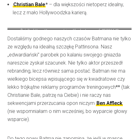
Christian Bale
*
– dla większości nietoperz idealny,
lecz z mało Hollywoodzka karierą.
Źródło: https://tenor.com/view/the-batman-gif-23281643
Dostaliśmy godnego naszych czasów Batmana nie tylko
ze względu na idealną szczękę Pattinsona. Nasz
„edwardiański” parobek po kalaniu swojego gniazda
nareszcie zyskał szacunek. Nie tylko aktor przeszedł
rebranding, lecz również sama postać. Batman nie ma
wielkiego bicepsa wpisującego się w kwadratowe czy
lekko trójkątne reklamy programów treningowych
**
(tak
Christianie Bale, patrzę na Ciebie) i nie raczy nas
sekwencjami przerzucania opon niczym
Ben Affleck
(nie wspomniałam o nim wcześniej, bo wyparcie głowy
wsparcie).
Do tego nowy Batma nie zapomina, że jeśli w masce