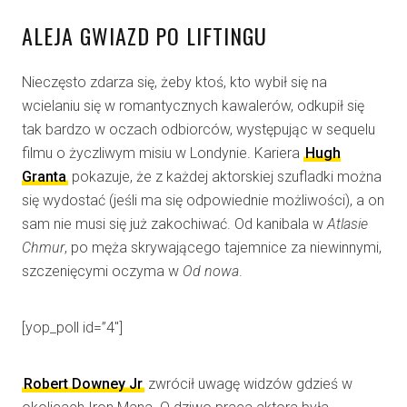
ALEJA GWIAZD PO LIFTINGU
Nieczęsto zdarza się, żeby ktoś, kto wybił się na
wcielaniu się w romantycznych kawalerów, odkupił się
tak bardzo w oczach odbiorców, występując w sequelu
filmu o życzliwym misiu w Londynie. Kariera
Hugh
Granta
pokazuje, że z każdej aktorskiej szufladki można
się wydostać (jeśli ma się odpowiednie możliwości), a on
sam nie musi się już zakochiwać. Od kanibala w
Atlasie
Chmur
, po męża skrywającego tajemnice za niewinnymi,
szczenięcymi oczyma w
Od nowa
.
[yop_poll id=”4″]
Robert Downey Jr
zwrócił uwagę widzów gdzieś w