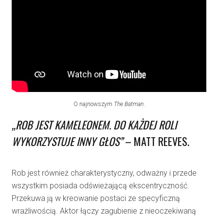
O najnowszym
The Batman
.
„ROB JEST KAMELEONEM. DO KAŻDEJ ROLI
WYKORZYSTUJE INNY GŁOS”
– MATT REEVES.
Rob jest również charakterystyczny, odważny i przede
wszystkim posiada odświeżającą ekscentryczność.
Przekuwa ją w kreowanie postaci ze specyficzną
wrażliwością. Aktor łączy zagubienie z nieoczekiwaną