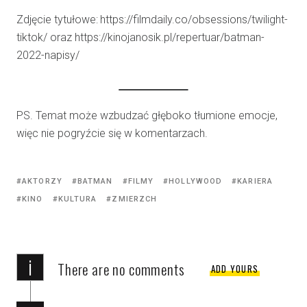
Zdjęcie tytułowe:
https://filmdaily.co/obsessions/twilight-
tiktok/ oraz https://kinojanosik.pl/repertuar/batman-
2022-napisy/
PS. Temat może wzbudzać głęboko tłumione emocje,
więc nie pogryźcie się w komentarzach.
AKTORZY
BATMAN
FILMY
HOLLYWOOD
KARIERA
KINO
KULTURA
ZMIERZCH
i
There are no comments
ADD YOURS