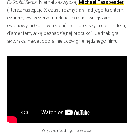
Dzikości Serca
. Niemal zazwyczaj
Michael Fassbender
(i teraz następuje X czasu rozmyślań nad jego talentem,
czarem, wyszczerzem rekina i najcudowniejszymi
ekranowymi łzami w historii) jest najlepszym elementem,
diamentem, arką beznadziejnej produkcji. Jednak gra
aktorska, nawet dobra, nie udźwignie nędznego filmu.
O ryzyku nieudanych powrotów.