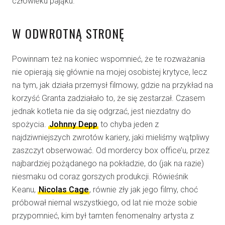
człowieku pająku.
W ODWROTNĄ STRONĘ
Powinnam też na koniec wspomnieć, że te rozważania
nie opierają się głównie na mojej osobistej krytyce, lecz
na tym, jak działa przemysł filmowy, gdzie na przykład na
korzyść Granta zadziałało to, że się zestarzał. Czasem
jednak kotleta nie da się odgrzać, jest niezdatny do
spożycia.
Johnny Depp
to chyba jeden z
najdziwniejszych zwrotów kariery, jaki mieliśmy wątpliwy
zaszczyt obserwować. Od mordercy box office’u, przez
najbardziej pożądanego na pokładzie, do (jak na razie)
niesmaku od coraz gorszych produkcji. Rówieśnik
Keanu,
Nicolas Cage
, równie zły jak jego filmy, choć
próbował niemal wszystkiego, od lat nie może sobie
przypomnieć, kim był tamten fenomenalny artysta z