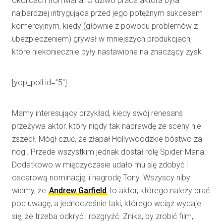
okolicach Iron Mana. O dziwo praca aktora była
najbardziej intrygująca przed jego potężnym sukcesem
komercyjnym, kiedy (głównie z powodu problemów z
ubezpieczeniem) grywał w mniejszych produkcjach,
które niekoniecznie były nastawione na znaczący zysk.
[yop_poll id=”5″]
Mamy interesujący przykład, kiedy swój renesans
przeżywa aktor, który nigdy tak naprawdę ze sceny nie
zszedł. Mógł czuć, że złapał Hollywoodzkie bóstwo za
nogi. Przede wszystkim jednak dostał rolę Spider-Mana.
Dodatkowo w międzyczasie udało mu się zdobyć i
oscarową nominację, i nagrodę Tony. Wszyscy niby
wiemy, że
Andrew Garfield
to aktor, którego należy brać
pod uwagę, a jednocześnie taki, którego wciąż wydaje
się, że trzeba odkryć i rozgryźć. Znika, by zrobić film,