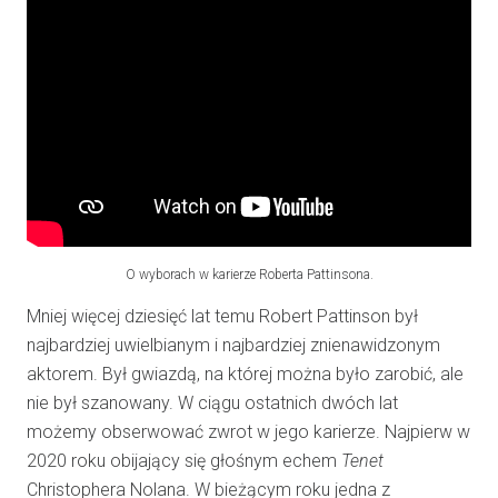
O wyborach w karierze Roberta Pattinsona.
Mniej więcej dziesięć lat temu Robert Pattinson był
najbardziej uwielbianym i najbardziej znienawidzonym
aktorem. Był gwiazdą, na której można było zarobić, ale
nie był szanowany. W ciągu ostatnich dwóch lat
możemy obserwować zwrot w jego karierze. Najpierw w
2020 roku obijający się głośnym echem
Tenet
Christophera Nolana. W bieżącym roku jedna z