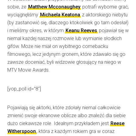
sobie, że
Matthew Mcconaughey
potrafi wybornie grać,
wyciągnęliśmy
Michaela Keatona
z aktorskiego niebytu
(by zastanowić się, dlaczego ktokolwiek go tam odesłał)
i mieliśmy okres, w którym
Keanu Reeves
pojawiał się w
niemal każdej naszej rozmowie lub wymianie słodkich
gifów. Może nie miał on wybitnego comebacku
filmowego, lecz jedynym gronem, które zdawało się go
zawsze doceniać, byli widzowie głosujący na niego w
MTV Movie Awards.
[yop_poll id=”8″]
Pojawiają się aktorki, które zdołały niemal całkowicie
zmienić swoje ekranowe oblicze albo znaleźć dla siebie
dużo ciekawsze role. Idealnym przykładem jest
Reese
Witherspoon
, która z każdym rokiem gra w coraz