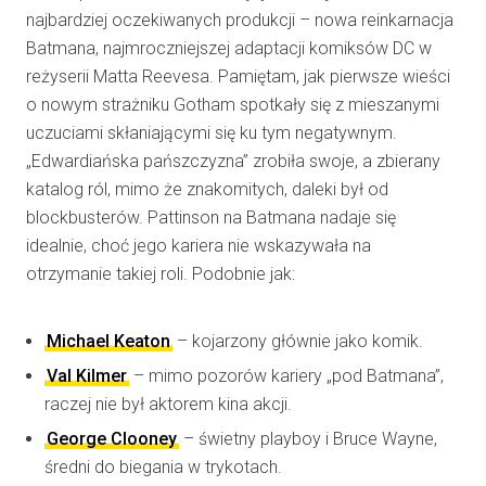
najbardziej oczekiwanych produkcji – nowa reinkarnacja
Batmana, najmroczniejszej adaptacji komiksów DC w
reżyserii Matta Reevesa. Pamiętam, jak pierwsze wieści
o nowym strażniku Gotham spotkały się z mieszanymi
uczuciami skłaniającymi się ku tym negatywnym.
„Edwardiańska pańszczyzna” zrobiła swoje, a zbierany
katalog ról, mimo że znakomitych, daleki był od
blockbusterów. Pattinson na Batmana nadaje się
idealnie, choć jego kariera nie wskazywała na
otrzymanie takiej roli. Podobnie jak:
Michael Keaton
– kojarzony głównie jako komik.
Val Kilmer
– mimo pozorów kariery „pod Batmana”,
raczej nie był aktorem kina akcji.
George Clooney
– świetny playboy i Bruce Wayne,
średni do biegania w trykotach.