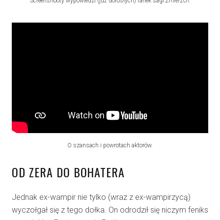
Screenshooty wypowiedzi (już dorosłych) fanek sagi
Zmierzch
.
O szansach i powrotach aktorów.
OD ZERA DO BOHATERA
Jednak ex-wampir nie tylko (wraz z ex-wampirzycą)
wyczołgał się z tego dołka. On odrodził się niczym feniks