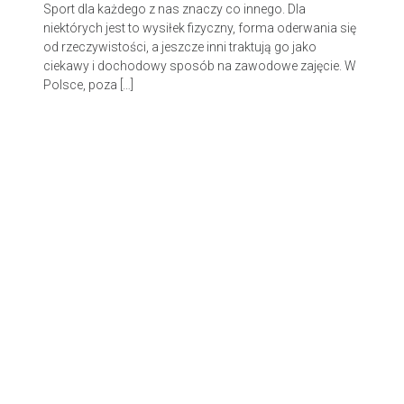
Sport dla każdego z nas znaczy co innego. Dla
niektórych jest to wysiłek fizyczny, forma oderwania się
od rzeczywistości, a jeszcze inni traktują go jako
ciekawy i dochodowy sposób na zawodowe zajęcie. W
Polsce, poza […]
© 2026 Kwietnik.
Made with love by
Pixelgrade