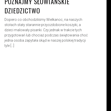
POZNAJMY SŁOWIAŃSKIE
DZIEDZICTWO
Dopiero co obchodziliśmy Wielkanoc, na naszych
stołach stały starannie przyozdobione koszyki, a
dzieci malowały pisanki. Czy jednak w trakcie tych
przygotowań lub chociaż podczas świętowania choć
jedna osoba zapytała skąd w naszej polskiej tradycji
tyle […]