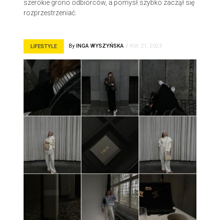
szerokie grono odbiorców, a pomysł szybko zaczął się
rozprzestrzeniać.
By
INGA WYSZYŃSKA
KW. 21, 2023
LIFESTYLE