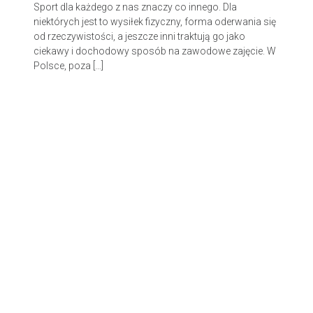
Sport dla każdego z nas znaczy co innego. Dla
niektórych jest to wysiłek fizyczny, forma oderwania się
od rzeczywistości, a jeszcze inni traktują go jako
ciekawy i dochodowy sposób na zawodowe zajęcie. W
Polsce, poza […]
© 2026 Kwietnik.
Made with love by
Pixelgrade