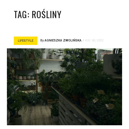
TAG:
ROŚLINY
By
AGNIESZKA ZWOLIŃSKA
KW. 30, 2022
LIFESTYLE