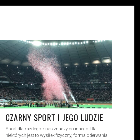
MICHALINA KOZARYN
KW. 28, 2023
CZARNY SPORT I JEGO LUDZIE
Sport dla każdego z nas znaczy co innego. Dla
niektórych jest to wysiłek fizyczny, forma oderwania