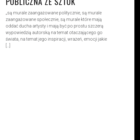
PUBLICZNA ZE SZTUK
„są murale zaangażowane politycznie, są murale
zaangażowane społecznie, są murale które mają
oddać ducha artysty i mają być po prostu szczerą
wypowiedzią autorską na temat otaczającego go
świata, na temat jego inspiracji, wrażeń, emocji jakie
[…]