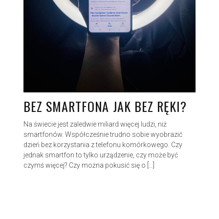
BEZ SMARTFONA JAK BEZ RĘKI?
Na świecie jest zaledwie miliard więcej ludzi, niż
smartfonów. Współcześnie trudno sobie wyobrazić
dzień bez korzystania z telefonu komórkowego. Czy
jednak smartfon to tylko urządzenie, czy może być
czymś więcej? Czy można pokusić się o […]