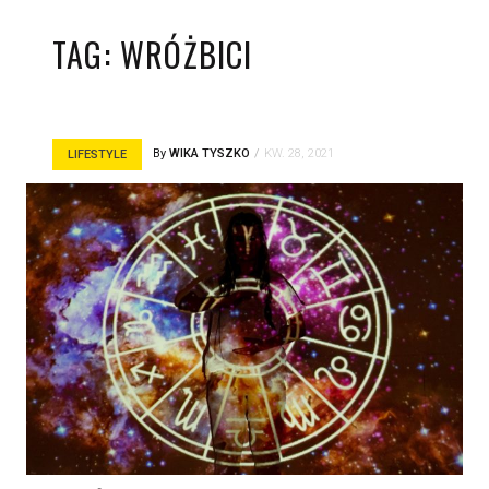
TAG:
WRÓŻBICI
By
WIKA TYSZKO
KW. 28, 2021
LIFESTYLE