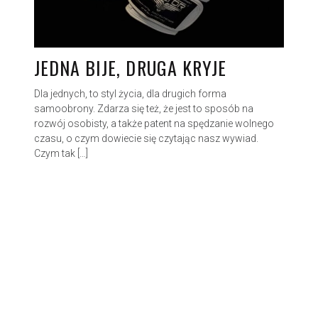
JEDNA BIJE, DRUGA KRYJE
Dla jednych, to styl życia, dla drugich forma
samoobrony. Zdarza się też, że jest to sposób na
rozwój osobisty, a także patent na spędzanie wolnego
czasu, o czym dowiecie się czytając nasz wywiad.
Czym tak […]