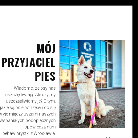
MÓJ
WERONIKA KRAWCZYK
MAR 29, 2023
PRZYJACIEL
PIES
Wiadomo, że psy nas
uszczęśliwiają. Ale czy my
uszczęśliwiamy je? O tym,
jakie są psie potrzeby i co się
kryje między uszami naszych
wspaniałych podopiecznych
opowiedzą nam
behawiorystki z Wrocławia.