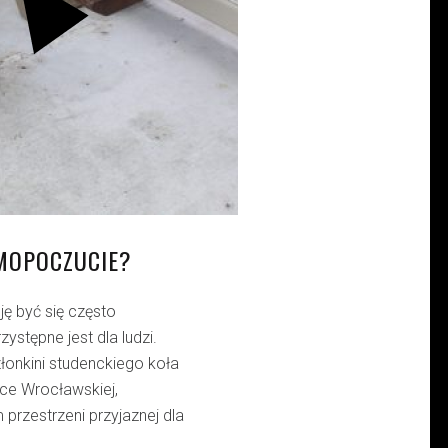
MOPOCZUCIE?
ę być się często
ystępne jest dla ludzi.
złonkini studenckiego koła
ce Wrocławskiej,
przestrzeni przyjaznej dla