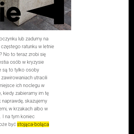
dpoczynku lub zadumy na
i częstego ratunku w letnie
 No to teraz zrobi się
westia osób w kryzysie
 są to tylko osoby
 zawirowaniach utracili
miejsce ich noclegu w
e, kiedy zabieramy im tę
ak naprawdę, skazujemy
emi, w krzakach albo w
. I na tym koniec
może być
stojąca-boląca