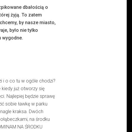
szpikowane dbałością o
tórej żyją. To zatem
e chcemy, by nasze miasto,
je, było nie tylko
stu wygodne.
zi i o co tu w ogóle chodzi?
 kiedy już otworzy się
ęci. Najlepiej będzie sprawę
ić sobie ławkę w parku
 nagle kraksa. Dwóch
ołąbeczkami, na środku
ZYPOMINAM NA ŚRODKU