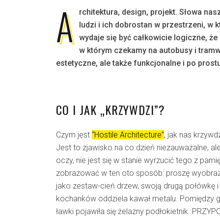
A
rchitektura, design, projekt. Słowa na
ludzi i ich dobrostan w przestrzeni, w k
wydaje się być całkowicie logiczne, ż
w którym czekamy na autobusy i tramwa
estetyczne, ale także funkcjonalne i po pro
CO I JAK „KRZYWDZI”?
Czym jest
“Hostile Architecture”
, jak nas krzywd
Jest to zjawisko na co dzień niezauważalne, ale
oczy, nie jest się w stanie wyrzucić tego z pami
zobrazować w ten oto sposób: proszę wyobraz
jako zestaw-cień drzew, swoją drugą połówkę i
kochanków oddziela kawał metalu. Pomiędzy g
ławki pojawiła się żelazny podłokietnik. PR