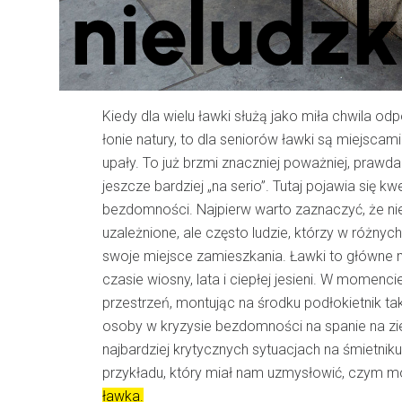
Kiedy dla wielu ławki służą jako miła chwila o
łonie natury, to dla seniorów ławki są miejscam
upały. To już brzmi znaczniej poważniej, prawda?
jeszcze bardziej „na serio”. Tutaj pojawia się k
bezdomności. Najpierw warto zaznaczyć, że nie
uzależnione, ale często ludzie, którzy w różnych
swoje miejsce zamieszkania. Ławki to główne 
czasie wiosny, lata i ciepłej jesieni. W momenci
przestrzeń, montując na środku podłokietnik t
osoby w kryzysie bezdomności na spanie na zi
najbardziej krytycznych sytuacjach na śmietniku
przykładu, który miał nam uzmysłowić, czym 
ławka.