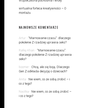
Współczesna pochodnia i widły
wirtualna forteca kreatywności – O
montażu
NAJNOWSZE KOMENTARZE
Artur
-
“Marnowanie czasu”: dlaczego
pokolenie Z rzadziej uprawia seks?
Rafey Khan
-
“Marnowanie czasu”:
dlaczego pokolenie Z rzadziej uprawia
seks?
boomer
-
Chcą, ale się boją. Dlaczego
Gen Z odkłada decyzję o dzieciach?
Anita
-
Nie wiem, co ze sobą zrobić – i
co z tego?
Nastka
-
Nie wiem, co ze sobą zrobić –
i co z tego?