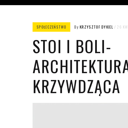
SPOŁECZEŃSTWO
By
KRZYSZTOF DYKIEL
26 KW
STOI I BOLI-
ARCHITEKTUR
KRZYWDZĄCA