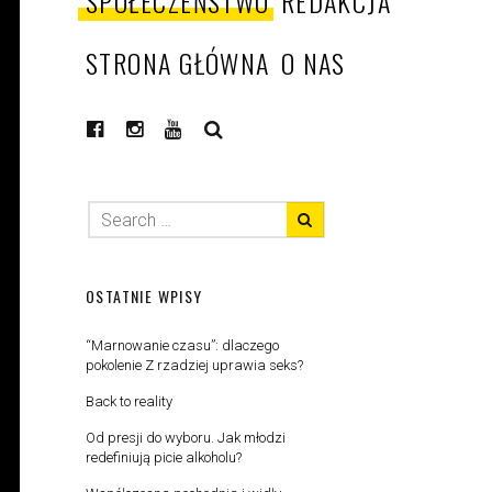
SPOŁECZEŃSTWO
REDAKCJA
STRONA GŁÓWNA
O NAS
SEARCH
OSTATNIE WPISY
“Marnowanie czasu”: dlaczego
pokolenie Z rzadziej uprawia seks?
Back to reality
Od presji do wyboru. Jak młodzi
redefiniują picie alkoholu?