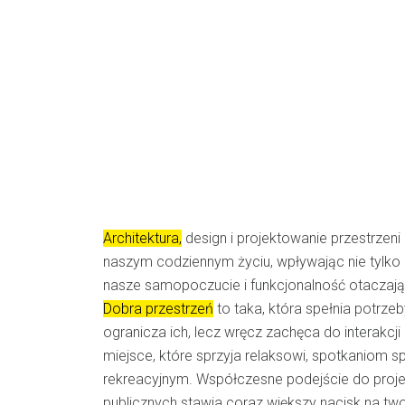
Architektura,
design i projektowanie przestrzen
naszym codziennym życiu, wpływając nie tylko n
nasze samopoczucie i funkcjonalność otaczaj
Dobra przestrzeń
to taka, która spełnia potrzeb
ogranicza ich, lecz wręcz zachęca do interakcji 
miejsce, które sprzyja relaksowi, spotkaniom
rekreacyjnym. Współczesne podejście do proje
publicznych stawia coraz większy nacisk na two