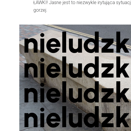
ŁAWKI! Jasne jest to niezwykle irytująca sytua
gorzej.