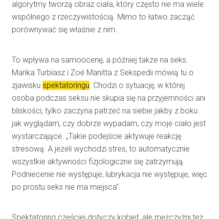
algorytmy tworzą obraz ciała, który często nie ma wiele
wspólnego z rzeczywistością. Mimo to łatwo zacząć
porównywać się właśnie z nim.
To wpływa na samoocenę, a później także na seks.
Marika Turbiasz i Zoé Manitta z Sekspedii mówią tu o
zjawisku
spektatoringu
. Chodzi o sytuację, w której
osoba podczas seksu nie skupia się na przyjemności ani
bliskości, tylko zaczyna patrzeć na siebie jakby z boku:
jak wyglądam, czy dobrze wypadam, czy moje ciało jest
wystarczające. „Takie podejście aktywuje reakcję
stresową. A jeżeli wychodzi stres, to automatycznie
wszystkie aktywności fizjologiczne się zatrzymują.
Podniecenie nie występuje, lubrykacja nie występuje, więc
po prostu seks nie ma miejsca”.
Spektatoring częściej dotyczy kobiet, ale mężczyźni też