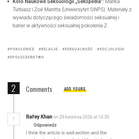
Koło Naukowe Seksuologii „Sekspedia”:
Marika
Turbiasz i Zoé Manitta (Uniwersytet SWPS). Materiały z
wywiadu dotyczącego świadomości seksualnej i
barier w aktywności seksualnej pokolenia Z.
POKOLENIEZ
RELACJE
SEKSUALNOŚĆ
SOCJOLOGIA
SPOŁECZEŃSTWO
2
Comments
ADD YOURS
Rafey Khan
on 29 kwietnia 2026 at 15:30
1
Odpowiedz
I think the article is well-written and the