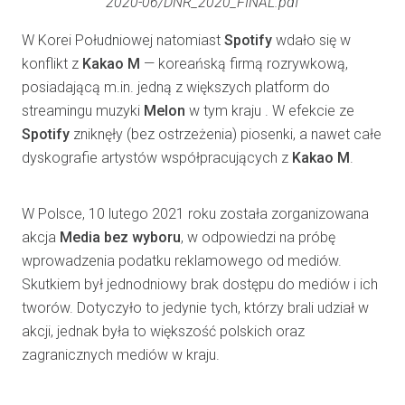
2020-06/DNR_2020_FINAL.pdf
W Korei Południowej natomiast
Spotify
wdało się w
konflikt z
Kakao M
— koreańską firmą rozrywkową,
posiadającą m.in. jedną z większych platform do
streamingu muzyki
Melon
w tym kraju . W efekcie ze
Spotify
zniknęły (bez ostrzeżenia) piosenki, a nawet całe
dyskografie artystów współpracujących z
Kakao M
.
W Polsce, 10 lutego 2021 roku została zorganizowana
akcja
Media bez wyboru
, w odpowiedzi na próbę
wprowadzenia podatku reklamowego od mediów.
Skutkiem był jednodniowy brak dostępu do mediów i ich
tworów. Dotyczyło to jedynie tych, którzy brali udział w
akcji, jednak była to większość polskich oraz
zagranicznych mediów w kraju.