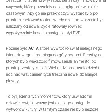
Jeszcze 15 lat temu większość seriali czy filmów była na
playerach
, które pozwalały na ich oglądanie w limicie
czasowym. Aby go nie przekroczyć, wystarczyło po
prostu zresetować router i wtedy czas odtwarzania był
naliczany od nowa. Życie ratowały również
wypożyczalnie kaset, a następnie płyt DVD.
Później było
ACTA
, które wywróciło świat nielegalnego
internetowego streamingu do góry nogami. Serwisy, na
których było większość filmów, seriali, anime itd. po
prostu przestały istnieć. Wielu ludzi pracowało dzień i
noc nad wrzucaniem tych treści na nowe, działające
playery.
To był jeden z tych momentów, który uświadomił
człowiekowi, jak ważny jest dla niego dostęp do
wytworów kultury. W tamtym czasie nie było jeszcze