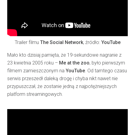
Trailer filmu
The Social Network
, źródło:
YouTube
Mało kto dzisiaj pamięta, że 19-sekundowe nagranie z
23 kwietnia 2005 roku –
Me at the zoo
, było pierwszym
filmem zamieszczonym na
YouTube
. Od tamtego czasu
serwis przeszedł daleką drogę i chyba nikt nawet nie
przypuszczał, że zostanie jedną z najpotężniejszych
platform streamingowych.