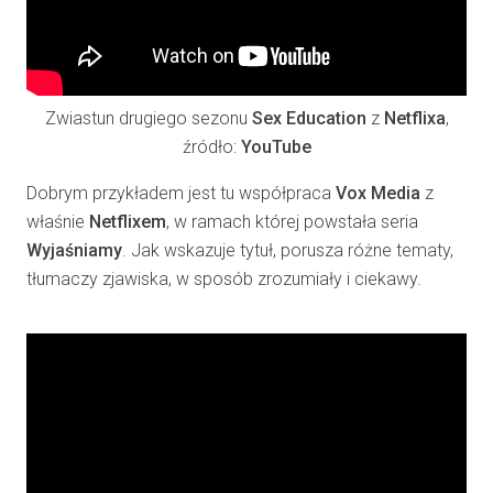
Zwiastun drugiego sezonu
Sex Education
z
Netflixa
,
źródło:
YouTube
Dobrym przykładem jest tu współpraca
Vox Media
z
właśnie
Netflixem
, w ramach której powstała seria
Wyjaśniamy
. Jak wskazuje tytuł, porusza różne tematy,
tłumaczy zjawiska, w sposób zrozumiały i ciekawy.