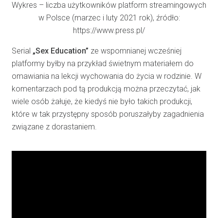
Wykres – liczba użytkowników platform streamingowych
w Polsce (marzec i luty 2021 rok), źródło:
https://www.press.pl/
Serial
„Sex Education”
ze wspomnianej wcześniej
platformy byłby na przykład świetnym materiałem do
omawiania na lekcji wychowania do życia w rodzinie. W
komentarzach pod tą produkcją można przeczytać, jak
wiele osób żałuje, że kiedyś nie było takich produkcji,
które w tak przystępny sposób poruszałyby zagadnienia
związane z dorastaniem.