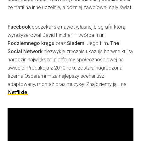
że trafił na inne uczelnie, a później zawojował cały świat.
Facebook
doczekał się nawet własnej biografii, którą
wyreżyserował David Fincher — twórca m.in.
Podziemnego kręgu
oraz
Siedem
. Jego film,
The
Social Network
niezwykle zręcznie ukazuje barwne kulisy
narodzin największej platformy społecznościowej na
świecie. Produkcja z 2010 roku została nagrodzona
trzema Oscarami — za najlepszy scenariusz
adaptowany, montaż oraz muzykę. Znajdziemy ją… na
Netflixie
.