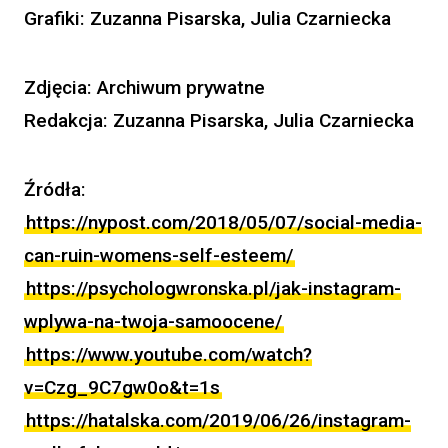
Grafiki:
Zuzanna Pisarska, Julia Czarniecka
Zdjęcia: Archiwum prywatne
Redakcja: Zuzanna Pisarska, Julia Czarniecka
Źródła:
https://nypost.com/2018/05/07/social-media-
can-ruin-womens-self-esteem/
https://psychologwronska.pl/jak-instagram-
wplywa-na-twoja-samoocene/
https://www.youtube.com/watch?
v=Czg_9C7gw0o&t=1s
https://hatalska.com/2019/06/26/instagram-