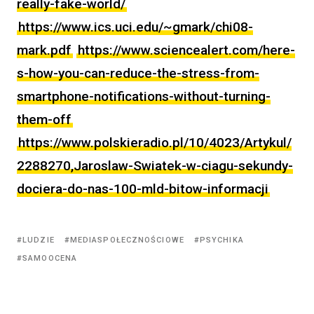
really-fake-world/
https://www.ics.uci.edu/~gmark/chi08-
mark.pdf
https://www.sciencealert.com/here-
s-how-you-can-reduce-the-stress-from-
smartphone-notifications-without-turning-
them-off
https://www.polskieradio.pl/10/4023/Artykul/
2288270,Jaroslaw-Swiatek-w-ciagu-sekundy-
dociera-do-nas-100-mld-bitow-informacji
LUDZIE
MEDIASPOŁECZNOŚCIOWE
PSYCHIKA
SAMOOCENA