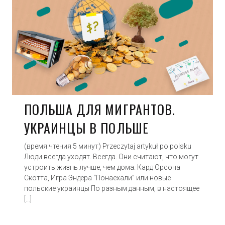
ПОЛЬША ДЛЯ МИГРАНТОВ.
УКРАИНЦЫ В ПОЛЬШЕ
(время чтения 5 минут) Przeczytaj artykuł po polsku
Люди всегда уходят. Всегда. Они считают, что могут
устроить жизнь лучше, чем дома. Кард Орсона
Скотта, Игра Эндера “Понаехали” или новые
польские украинцы По разным данным, в настоящее
[…]