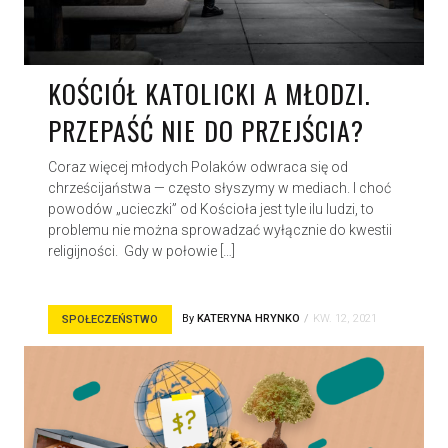
KOŚCIÓŁ KATOLICKI A MŁODZI.
PRZEPAŚĆ NIE DO PRZEJŚCIA?
Coraz więcej młodych Polaków odwraca się od
chrześcijaństwa — często słyszymy w mediach. I choć
powodów „ucieczki” od Kościoła jest tyle ilu ludzi, to
problemu nie można sprowadzać wyłącznie do kwestii
religijności. Gdy w połowie […]
By
KATERYNA HRYNKO
KW. 12, 2021
SPOŁECZEŃSTWO