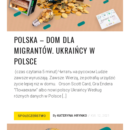
POLSKA – DOM DLA
MIGRANTÓW. UKRAIŃCY W
POLSCE
(czas czytania 5 minut) Читать на русском Ludzie
zawsze wyruszają. Zawsze. Wierzą, że potrafią urządzić
życie lepiej niż w domu. Orson Scott Card, Gra Endera
“Понаехали” albo nowi polscy Ukraińcy Według
różnych danych w Polsce […]
By
KATERYNA HRYNKO
KW. 12, 2021
SPOŁECZEŃSTWO