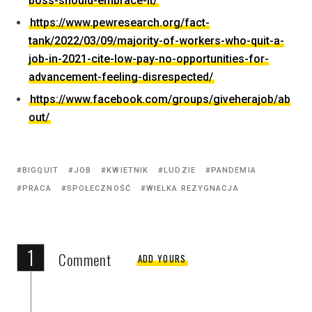
boss-should-embrace-it/
https://www.pewresearch.org/fact-
tank/2022/03/09/majority-of-workers-who-quit-a-
job-in-2021-cite-low-pay-no-opportunities-for-
advancement-feeling-disrespected/
https://www.facebook.com/groups/giveherajob/ab
out/
BIGQUIT
JOB
KWIETNIK
LUDZIE
PANDEMIA
PRACA
SPOŁECZNOŚĆ
WIELKA REZYGNACJA
1
Comment
ADD YOURS