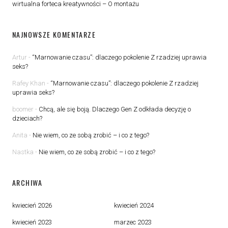
wirtualna forteca kreatywności – O montażu
NAJNOWSZE KOMENTARZE
Artur
-
“Marnowanie czasu”: dlaczego pokolenie Z rzadziej uprawia
seks?
Rafey Khan
-
“Marnowanie czasu”: dlaczego pokolenie Z rzadziej
uprawia seks?
boomer
-
Chcą, ale się boją. Dlaczego Gen Z odkłada decyzję o
dzieciach?
Anita
-
Nie wiem, co ze sobą zrobić – i co z tego?
Nastka
-
Nie wiem, co ze sobą zrobić – i co z tego?
ARCHIWA
kwiecień 2026
kwiecień 2024
kwiecień 2023
marzec 2023