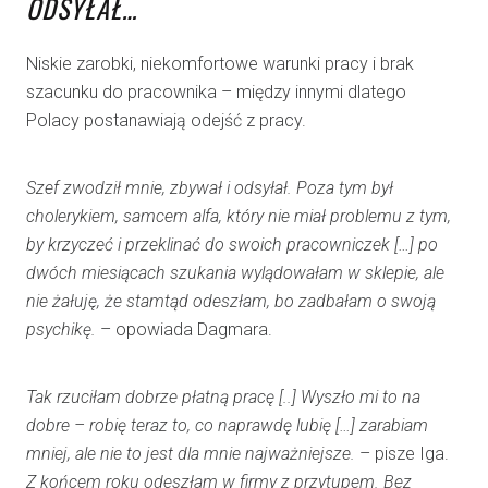
ODSYŁAŁ…
Niskie zarobki, niekomfortowe warunki pracy i brak
szacunku do pracownika – między innymi dlatego
Polacy postanawiają odejść z pracy.
Szef zwodził mnie, zbywał i odsyłał. Poza tym był
cholerykiem, samcem alfa, który nie miał problemu z tym,
by krzyczeć i przeklinać do swoich pracowniczek […] po
dwóch miesiącach szukania wylądowałam w sklepie, ale
nie żałuję, że stamtąd odeszłam, bo zadbałam o swoją
psychikę.
– opowiada Dagmara.
Tak rzuciłam dobrze płatną pracę [..] Wyszło mi to na
dobre – robię teraz to, co naprawdę lubię […] zarabiam
mniej, ale nie to jest dla mnie najważniejsze.
– pisze Iga.
Z końcem roku odeszłam w firmy z przytupem. Bez