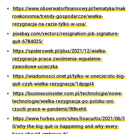
https://www.obserwatorfinansowy.pl/tematyka/mak
roekonomia/trendy-gospodarcze/wielka-
rezygnacja-na-razie-tylko-w-usa/
pixabay.com/vectors/resignation-job-signature-
quit-6784035/
https://spidersweb.pl/plus/2021/12/wielka-
rezygnacja-praca-zwolnienia-wypalenie-
zawodowe-ucieczka
https://wiadomosci.onet.pl/tylko-w-onecie/oto-big-
quit-czyli-wielka-rezygnacja/1dpgpl4
https://businessinsider.com.pl/technologie/nowe-
technologie/wielka-rezygnacja-po-polsku-oni-
rzucili-prace-w-pandemii/9t8veh6
https://www.forbes.com/sites/lisacurtis/2021/06/3
0/why-the-big-quit-is-happening-and-why-every-