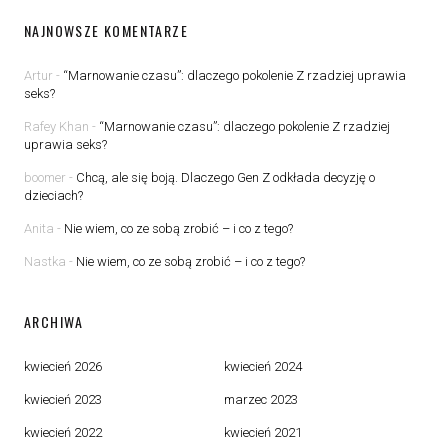
NAJNOWSZE KOMENTARZE
Artur
-
“Marnowanie czasu”: dlaczego pokolenie Z rzadziej uprawia
seks?
Rafey Khan
-
“Marnowanie czasu”: dlaczego pokolenie Z rzadziej
uprawia seks?
boomer
-
Chcą, ale się boją. Dlaczego Gen Z odkłada decyzję o
dzieciach?
Anita
-
Nie wiem, co ze sobą zrobić – i co z tego?
Nastka
-
Nie wiem, co ze sobą zrobić – i co z tego?
ARCHIWA
kwiecień 2026
kwiecień 2024
kwiecień 2023
marzec 2023
kwiecień 2022
kwiecień 2021