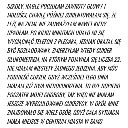
SZKOŁY. NAGLE POCZUŁAM ZAWROTY GŁOWY I
MDŁOŚCI, CHWILĘ PÓŹNIEJ ZORIENTOWAŁAM SIĘ, ŻE
LEŻĘ NA ZIEMI. NIE ZAUWAŻYŁAM NAWET KIEDY
UPADŁAM. PO KILKU MINUTACH UDAŁO MI SIĘ
WYCIĄGNĄĆ TELEFON Z PLECAKA, JEDNAK OKAZAŁ SIĘ
BYĆ ROZŁADOWANY. ZMIERZYŁAM WTEDY CUKIER
GLUKOMETREM, NA KTÓRYM POJAWIŁA SIĘ LICZBA 22.
NIE MIAŁAM NIESTETY ŻADNEGO JEDZENIA, ABY MÓC
PODNIEŚĆ CUKIER, GDYŻ WCZEŚNIEJ TEGO DNIA
MIAŁAM JUŻ DWA NIEDOCUKRZENIA. TO BYŁ DOPIERO
POCZĄTEK MOJEJ CHOROBY, TAK WIĘC NIE MIAŁAM
JESZCZE WYREGULOWANEJ CUKRZYCY. W OKÓŁ MNIE
ZNAJDOWAŁO SIĘ WIELE OSÓB, GDYŻ CAŁA SYTUACJA
MIAŁA MIEJSCE W CENTRUM MIASTA W SAMO