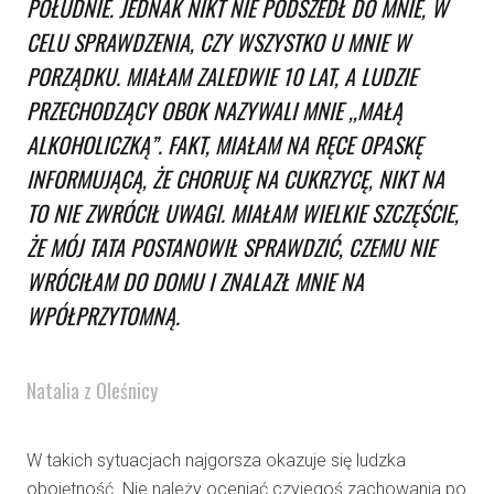
POŁUDNIE. JEDNAK NIKT NIE PODSZEDŁ DO MNIE, W
CELU SPRAWDZENIA, CZY WSZYSTKO U MNIE W
PORZĄDKU. MIAŁAM ZALEDWIE 10 LAT, A LUDZIE
PRZECHODZĄCY OBOK NAZYWALI MNIE ,,MAŁĄ
ALKOHOLICZKĄ”. FAKT, MIAŁAM NA RĘCE OPASKĘ
INFORMUJĄCĄ, ŻE CHORUJĘ NA CUKRZYCĘ, NIKT NA
TO NIE ZWRÓCIŁ UWAGI. MIAŁAM WIELKIE SZCZĘŚCIE,
ŻE MÓJ TATA POSTANOWIŁ SPRAWDZIĆ, CZEMU NIE
WRÓCIŁAM DO DOMU I ZNALAZŁ MNIE NA
WPÓŁPRZYTOMNĄ.
Natalia z Oleśnicy
W takich sytuacjach najgorsza okazuje się ludzka
obojętność. Nie należy oceniać czyjegoś zachowania po