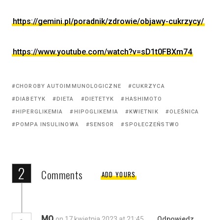
https://gemini.pl/poradnik/zdrowie/objawy-cukrzycy/
https://www.youtube.com/watch?v=sD1t0FBXm74
CHOROBY AUTOIMMUNOLOGICZNE
CUKRZYCA
DIABETYK
DIETA
DIETETYK
HASHIMOTO
HIPERGLIKEMIA
HIPOGLIKEMIA
KWIETNIK
OLEŚNICA
POMPA INSULINOWA
SENSOR
SPOŁECZEŃSTWO
2
Comments
ADD YOURS
MO
on 17 kwietnia 2023 at 21:45
Odpowiedz