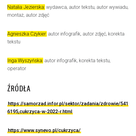
Natalia Jezierska:
wydawca, autor tekstu, autor wywiadu,
montaż, autor zdjęć
Agnieszka Czykier:
autor infografik, autor zdjęć, korekta
tekstu
Inga Wyszyńska:
autor infografik, korekta tekstu,
operator
ŹRÓDŁA
https://samorzad.infor.pl/sektor/zadania/zdrowie/541
6195,cukrzyca-w-2022-r.html
https://www.synevo.pl/cukrzyca/