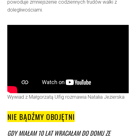
powoduje zmniejszenie codziennych trudów walki z
dolegliwościami.
Wywiad z Małgorzatą Ulfig rozmawia Natalia Jezierska
NIE BĄDŹMY OBOJĘTNI
GDY MIAŁAM 10 LAT WRACAŁAM DO DOMU ZE