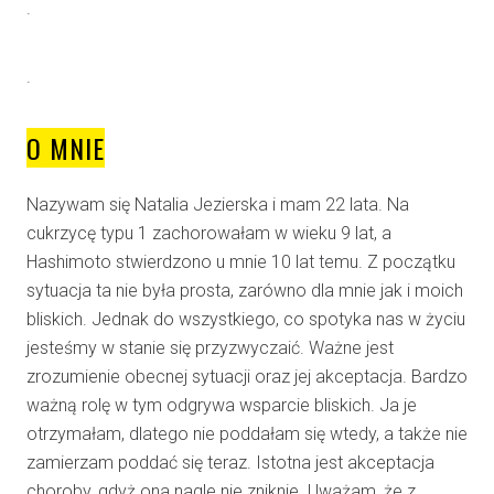
.
.
O MNIE
Nazywam się Natalia Jezierska i mam 22 lata. Na
cukrzycę typu 1 zachorowałam w wieku 9 lat, a
Hashimoto stwierdzono u mnie 10 lat temu. Z początku
sytuacja ta nie była prosta, zarówno dla mnie jak i moich
bliskich. Jednak do wszystkiego, co spotyka nas w życiu
jesteśmy w stanie się przyzwyczaić. Ważne jest
zrozumienie obecnej sytuacji oraz jej akceptacja. Bardzo
ważną rolę w tym odgrywa wsparcie bliskich. Ja je
otrzymałam, dlatego nie poddałam się wtedy, a także nie
zamierzam poddać się teraz. Istotna jest akceptacja
choroby, gdyż ona nagle nie zniknie. Uważam, że z