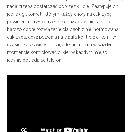
nadal trzeba dostarczać poprzez kłucie. Zastępuje on
jednak glukometr, którym każdy chory na cukrzycę
powinien mierzyć cukier kilka razy dziennie. Jest to
bardzo dobre rozwiązanie dla osób z nieunormowaną
cukrzycą, gdyż pozwala na ciągłą kontrolę glikemii w
czasie rzeczywistym. Dzięki temu można w każdym
momencie kontrolować cukier w każdym miejscu,
jedynie posiadając telefon.