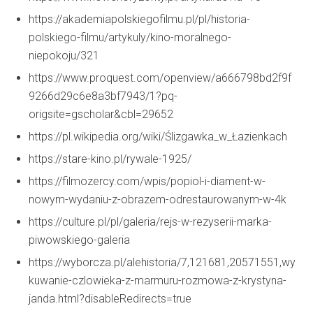
https://akademiapolskiegofilmu.pl/pl/historia-
polskiego-filmu/artykuly/kino-moralnego-
niepokoju/321
https://www.proquest.com/openview/a666798bd2f9f
9266d29c6e8a3bf7943/1?pq-
origsite=gscholar&cbl=29652
https://pl.wikipedia.org/wiki/Ślizgawka_w_Łazienkach
https://stare-kino.pl/rywale-1925/
https://filmozercy.com/wpis/popiol-i-diament-w-
nowym-wydaniu-z-obrazem-odrestaurowanym-w-4k
https://culture.pl/pl/galeria/rejs-w-rezyserii-marka-
piwowskiego-galeria
https://wyborcza.pl/alehistoria/7,121681,20571551,wy
kuwanie-czlowieka-z-marmuru-rozmowa-z-krystyna-
janda.html?disableRedirects=true