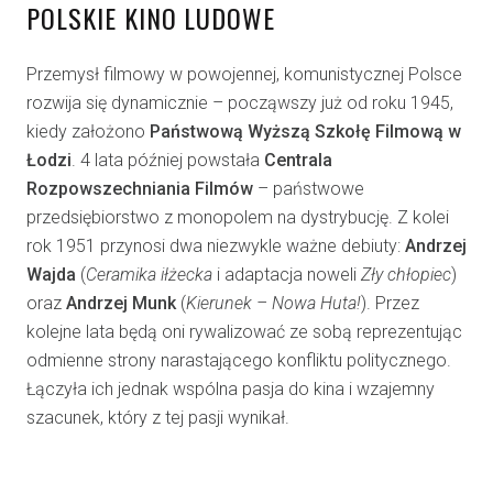
POLSKIE KINO LUDOWE
Przemysł filmowy w powojennej, komunistycznej Polsce
rozwija się dynamicznie – począwszy już od roku 1945,
kiedy założono
Państwową Wyższą Szkołę Filmową w
Łodzi
. 4 lata później powstała
Centrala
Rozpowszechniania Filmów
– państwowe
przedsiębiorstwo z monopolem na dystrybucję. Z kolei
rok 1951 przynosi dwa niezwykle ważne debiuty:
Andrzej
Wajda
(
Ceramika iłżecka
i adaptacja noweli
Zły chłopiec
)
oraz
Andrzej Munk
(
Kierunek – Nowa Huta!
). Przez
kolejne lata będą oni rywalizować ze sobą reprezentując
odmienne strony narastającego konfliktu politycznego.
Łączyła ich jednak wspólna pasja do kina i wzajemny
szacunek, który z tej pasji wynikał.