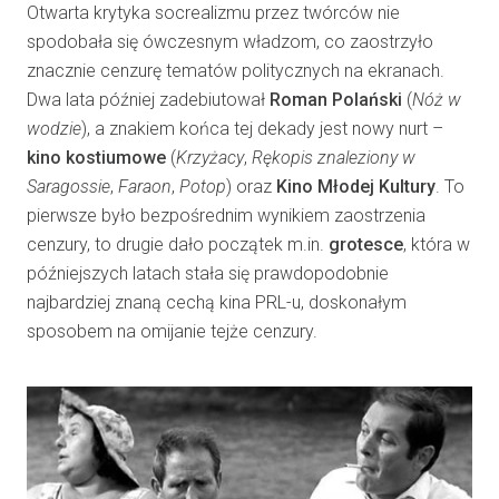
Otwarta krytyka socrealizmu przez twórców nie
spodobała się ówczesnym władzom, co zaostrzyło
znacznie cenzurę tematów politycznych na ekranach.
Dwa lata później zadebiutował
Roman Polański
(
Nóż w
wodzie
), a znakiem końca tej dekady jest nowy nurt –
kino kostiumowe
(
Krzyżacy
,
Rękopis znaleziony w
Saragossie
,
Faraon
,
Potop
) oraz
Kino Młodej Kultury
. To
pierwsze było bezpośrednim wynikiem zaostrzenia
cenzury, to drugie dało początek m.in.
grotesce
, która w
późniejszych latach stała się prawdopodobnie
najbardziej znaną cechą kina PRL-u, doskonałym
sposobem na omijanie tejże cenzury.