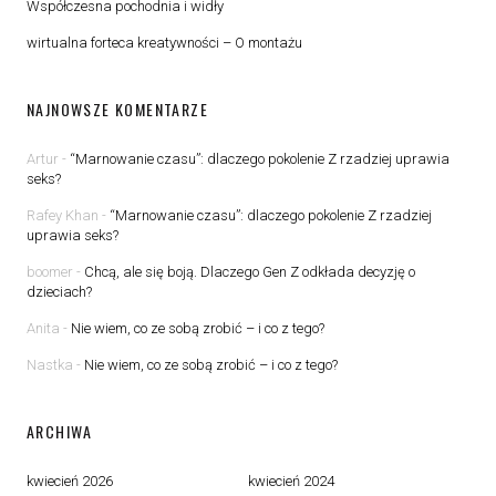
Współczesna pochodnia i widły
wirtualna forteca kreatywności – O montażu
NAJNOWSZE KOMENTARZE
Artur
-
“Marnowanie czasu”: dlaczego pokolenie Z rzadziej uprawia
seks?
Rafey Khan
-
“Marnowanie czasu”: dlaczego pokolenie Z rzadziej
uprawia seks?
boomer
-
Chcą, ale się boją. Dlaczego Gen Z odkłada decyzję o
dzieciach?
Anita
-
Nie wiem, co ze sobą zrobić – i co z tego?
Nastka
-
Nie wiem, co ze sobą zrobić – i co z tego?
ARCHIWA
kwiecień 2026
kwiecień 2024