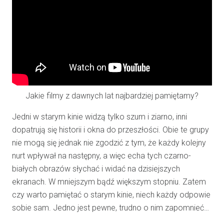
Jakie filmy z dawnych lat najbardziej pamiętamy?
Jedni w starym kinie widzą tylko szum i ziarno, inni
dopatrują się historii i okna do przeszłości. Obie te grupy
nie mogą się jednak nie zgodzić z tym, że każdy kolejny
nurt wpływał na następny, a więc echa tych czarno-
białych obrazów słychać i widać na dzisiejszych
ekranach. W mniejszym bądź większym stopniu. Zatem
czy warto pamiętać o starym kinie, niech każdy odpowie
sobie sam. Jedno jest pewne, trudno o nim zapomnieć…