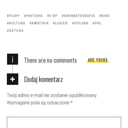
FILMY
HISTORIA
II RP
KINEMATOGRAFIA
KINO
KULTURA
KWIETNIK
LUDZIE
POLSKA
PRL
SZTUKA
i
There are no comments
ADD YOURS
Dodaj komentarz
Twój adres e-mail nie zostanie opublikowany.
Wymagane pola są oznaczone
*