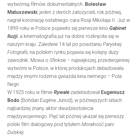
wytwórnią filmów dokumentalnych.
Bolesław
Matuszewski
, jeden z dwóch założycieli, rok później,
nagrał koronację ostatniego cara Rosji Mikołaja II. Już w
1899 roku w Polsce pojawiło się pierwsze kino
Gabinet
Iluzji
, a kinematografia już na dobre rozkręciła się w
naszym kraju. Zaledwie 14 lat po powstaniu
Paryskiej
Fotografii
, na polskim rynku pojawia się kolejny duży
zawodnik. Mowa o
Sfinksie –
największej, przedwojennej
wytwórni w Polsce, w której produkcjach debiutowała
między innymi rodzima gwiazda kina niemego – Pola
Negri.
W 1925 roku w filmie
Rywale
zadebiutował
Eugeniusz
Bodo
(Bohdan Eugène Junod), w późniejszych latach
najbardziej znany aktor dwudziestolecia
międzywojennego. Pięć lat później ukazał się pierwszy
polski film dialogowy pod tytułem
Moralność pani
Dulskiej
.