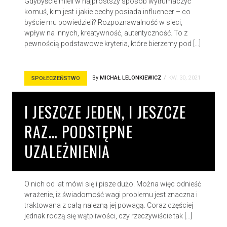
Gdybyście mieli w najprostszy sposób wytłumaczyć
komuś, kim jest i jakie cechy posiada influencer – co
byście mu powiedzieli? Rozpoznawalność w sieci,
wpływ na innych, kreatywność, autentyczność. To z
pewnością podstawowe kryteria, które bierzemy pod […]
By
MICHAŁ LELONKIEWICZ
KW. 30, 2021
SPOŁECZEŃSTWO
I JESZCZE JEDEN, I JESZCZE
RAZ… PODSTĘPNE
UZALEŻNIENIA
O nich od lat mówi się i pisze dużo. Można więc odnieść
wrażenie, iż świadomość wagi problemu jest znaczna i
traktowana z całą należną jej powagą. Coraz częściej
jednak rodzą się wątpliwości, czy rzeczywiście tak […]