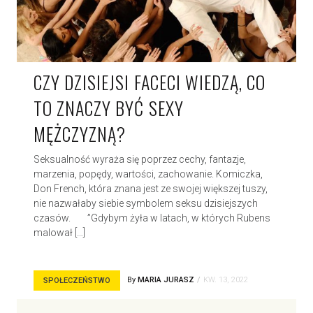
CZY DZISIEJSI FACECI WIEDZĄ, CO
TO ZNACZY BYĆ SEXY
MĘŻCZYZNĄ?
Seksualność wyraża się poprzez cechy, fantazje,
marzenia, popędy, wartości, zachowanie. Komiczka,
Don French, która znana jest ze swojej większej tuszy,
nie nazwałaby siebie symbolem seksu dzisiejszych
czasów. ”Gdybym żyła w latach, w których Rubens
malował […]
By
MARIA JURASZ
KW. 13, 2022
SPOŁECZEŃSTWO