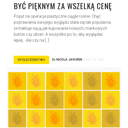
BYĆ PIĘKNYM ZA WSZELKĄ CENĘ
Popyt na operacje plastyczne ciągle rośnie. Chęć
poprawiania swojego wyglądu stała się tak popularna,
że traktuje się ją jak kupowanie nowych, markowych
butów czy ubrań. A wszystko po to, aby wyglądać
lepiej… Ale czy na […]
By
NICOLA JAVUREK
KW. 13, 2021
SPOŁECZEŃSTWO