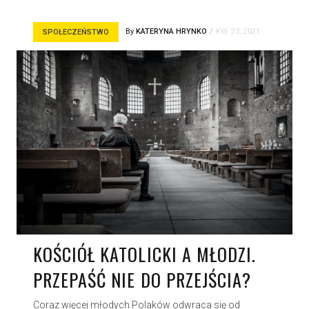
By
KATERYNA HRYNKO
KW. 23, 2021
SPOŁECZEŃSTWO
KOŚCIÓŁ KATOLICKI A MŁODZI.
PRZEPAŚĆ NIE DO PRZEJŚCIA?
Coraz więcej młodych Polaków odwraca się od