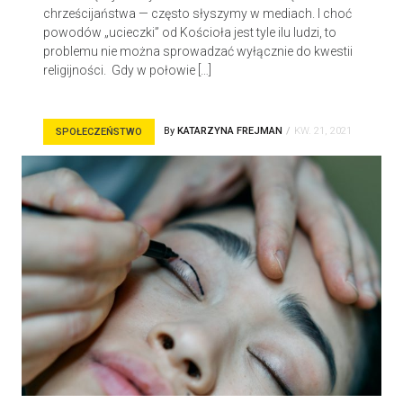
chrześcijaństwa — często słyszymy w mediach. I choć
powodów „ucieczki” od Kościoła jest tyle ilu ludzi, to
problemu nie można sprowadzać wyłącznie do kwestii
religijności. Gdy w połowie […]
By
KATARZYNA FREJMAN
KW. 21, 2021
SPOŁECZEŃSTWO