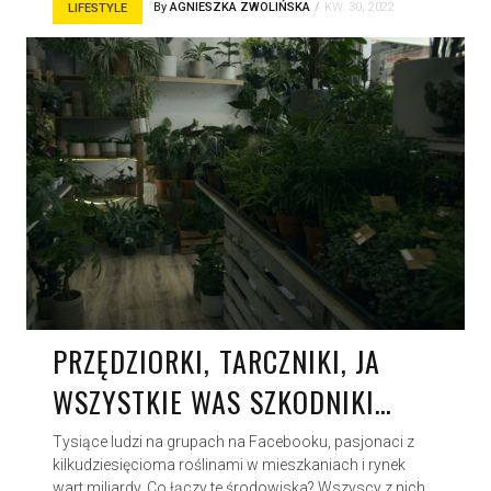
By
AGNIESZKA ZWOLIŃSKA
KW. 30, 2022
LIFESTYLE
PRZĘDZIORKI, TARCZNIKI, JA
WSZYSTKIE WAS SZKODNIKI…
Tysiące ludzi na grupach na Facebooku, pasjonaci z
kilkudziesięcioma roślinami w mieszkaniach i rynek
wart miliardy. Co łączy te środowiska? Wszyscy z nich