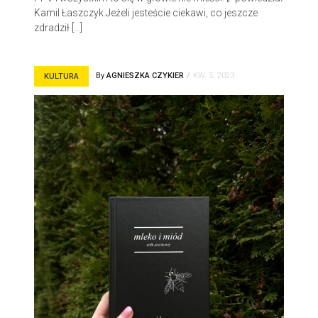
Kamil Łaszczyk.Jeżeli jesteście ciekawi, co jeszcze
zdradził […]
By
AGNIESZKA CZYKIER
KW. 5, 2023
KULTURA