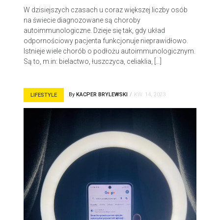
W dzisiejszych czasach u coraz większej liczby osób
na świecie diagnozowane są choroby
autoimmunologiczne. Dzieje się tak, gdy układ
odpornościowy pacjenta funkcjonuje nieprawidłowo.
Istnieje wiele chorób o podłożu autoimmunologicznym.
Są to, m.in: bielactwo, łuszczyca, celiaklia, […]
By
KACPER BRYLEWSKI
KW. 14, 2023
LIFESTYLE