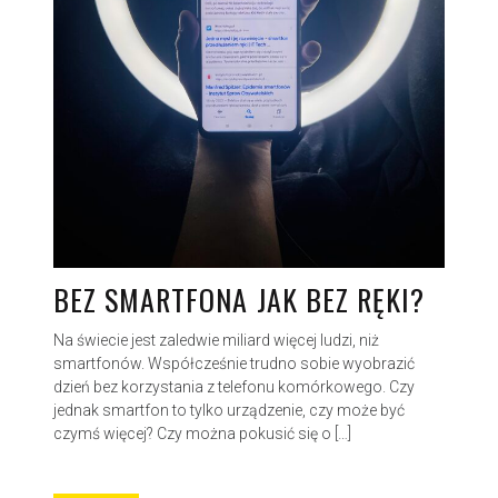
BEZ SMARTFONA JAK BEZ RĘKI?
Na świecie jest zaledwie miliard więcej ludzi, niż
smartfonów. Współcześnie trudno sobie wyobrazić
dzień bez korzystania z telefonu komórkowego. Czy
jednak smartfon to tylko urządzenie, czy może być
czymś więcej? Czy można pokusić się o […]