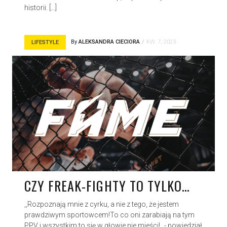
historii. […]
By
ALEKSANDRA CIECIORA
KW. 7, 2023
LIFESTYLE
CZY FREAK-FIGHTY TO TYLKO…
,,Rozpoznają mnie z cyrku, a nie z tego, że jestem
prawdziwym sportowcem!To co oni zarabiają na tym
PPV i wszystkim to się w głowie nie mieści! „- powiedział