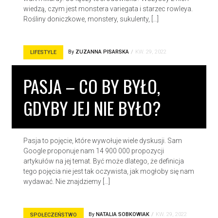
wiedzą, czym jest monstera variegata i starzec rowleya.
Rośliny doniczkowe, monstery, sukulenty, […]
By
ZUZANNA PISARSKA
KW. 29, 2022
LIFESTYLE
PASJA – CO BY BYŁO,
GDYBY JEJ NIE BYŁO?
Pasja to pojęcie, które wywołuje wiele dyskusji. Sam
Google proponuje nam 14 900 000 propozycji
artykułów na jej temat. Być może dlatego, że definicja
tego pojęcia nie jest tak oczywista, jak mogłoby się nam
wydawać. Nie znajdziemy […]
By
NATALIA SOBKOWIAK
KW. 29, 2022
SPOŁECZEŃSTWO