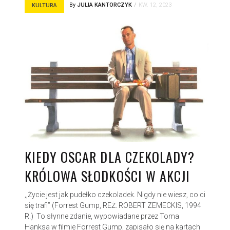
By
JULIA KANTORCZYK
KW. 12, 2023
KULTURA
KIEDY OSCAR DLA CZEKOLADY?
KRÓLOWA SŁODKOŚCI W AKCJI
,,Życie jest jak pudełko czekoladek. Nigdy nie wiesz, co ci
się trafi’’ (Forrest Gump, REŻ. ROBERT ZEMECKIS, 1994
R.) To słynne zdanie, wypowiadane przez Toma
Hanksa w filmie Forrest Gump, zapisało się na kartach