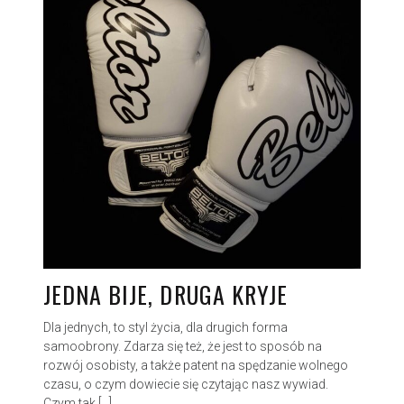
JEDNA BIJE, DRUGA KRYJE
Dla jednych, to styl życia, dla drugich forma
samoobrony. Zdarza się też, że jest to sposób na
rozwój osobisty, a także patent na spędzanie wolnego
czasu, o czym dowiecie się czytając nasz wywiad.
Czym tak […]